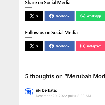
Share on Social Media
x
facebook
whatsapp
Follow us on Social Media
x
facebook
instagram
5 thoughts on “
Merubah Mod
uki
berkata:
Desember 20, 2022 pukul 8:28 AM