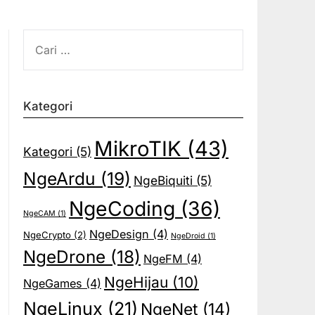
CARI
UNTUK:
Kategori
MikroTIK
(43)
Kategori
(5)
NgeArdu
(19)
NgeBiquiti
(5)
NgeCoding
(36)
NgeCAM
(1)
NgeDesign
(4)
NgeCrypto
(2)
NgeDroid
(1)
NgeDrone
(18)
NgeFM
(4)
NgeHijau
(10)
NgeGames
(4)
NgeLinux
(21)
NgeNet
(14)