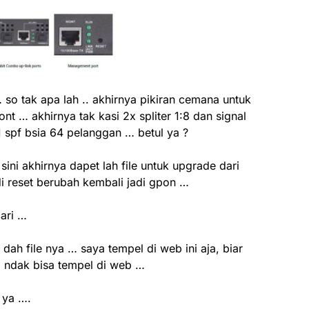
… so tak apa lah .. akhirnya pikiran cemana untuk
nt … akhirnya tak kasi 2x spliter 1:8 dan signal
1 spf bsia 64 pelanggan … betul ya ?
ni akhirnya dapet lah file untuk upgrade dari
i reset berubah kembali jadi gpon …
ari …
 dah file nya … saya tempel di web ini aja, biar
ni ndak bisa tempel di web …
 ya ….