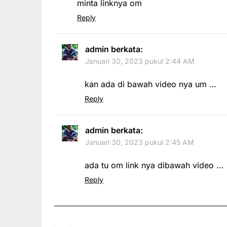
minta linknya om
Reply
admin
berkata:
Januari 30, 2023 pukul 2:44 AM
kan ada di bawah video nya um …
Reply
admin
berkata:
Januari 30, 2023 pukul 2:45 AM
ada tu om link nya dibawah video …
Reply