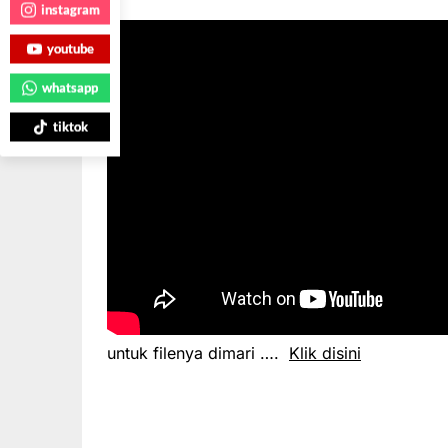
instagram
youtube
whatsapp
tiktok
untuk filenya dimari ….
Klik disini