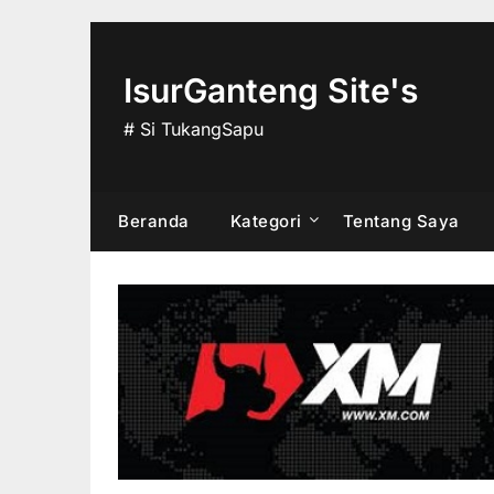
Skip
to
content
IsurGanteng Site's
# Si TukangSapu
Beranda
Kategori
Tentang Saya