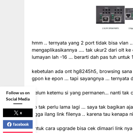
hmm .. ternyata yang 2 port tidak bisa vlan 
mengaplikasikannya …. tak ukur2 dari olt ke o
lumayan lah -16 … berarti dah pas tuh untuk 
kebetulan ada ont hg8245h5, browsing sana si
gpon ke epon … tapi sayangnya … ternyata d
belum ketemu si yang permanen… nanti tak c
Follow us on
Social Media
so tak perlu lama lagi … saya tak bagikan aja
x
ngga ilang link filenya .. karena tau kenapa 
facebook
untuk cara upgrade bisa cek dimaari link nya