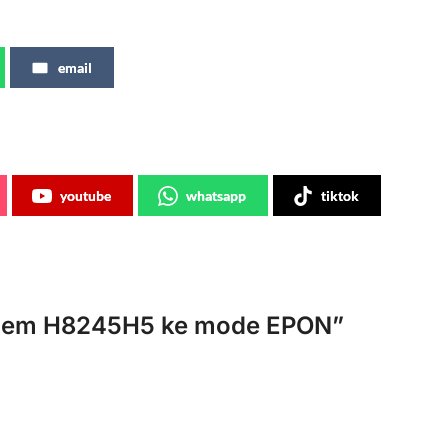
email
youtube
whatsapp
tiktok
em H8245H5 ke mode EPON
”