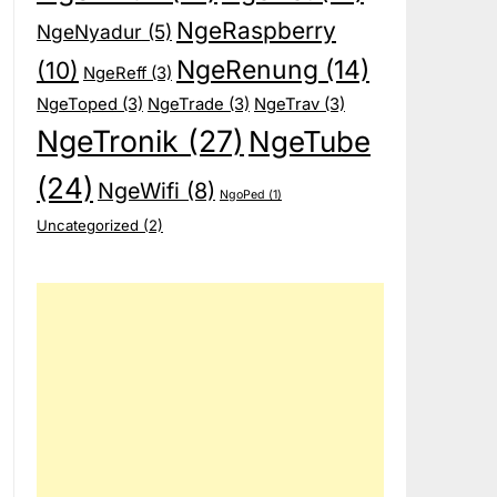
NgeRaspberry
NgeNyadur
(5)
NgeRenung
(14)
(10)
NgeReff
(3)
NgeToped
(3)
NgeTrade
(3)
NgeTrav
(3)
NgeTronik
(27)
NgeTube
(24)
NgeWifi
(8)
NgoPed
(1)
Uncategorized
(2)