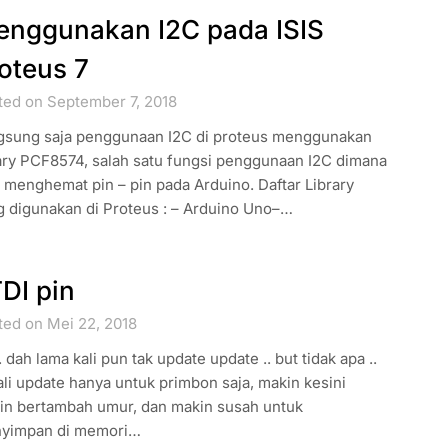
nggunakan I2C pada ISIS
oteus 7
ted on September 7, 2018
gsung saja penggunaan I2C di proteus menggunakan
rary PCF8574, salah satu fungsi penggunaan I2C dimana
 menghemat pin – pin pada Arduino. Daftar Library
g digunakan di Proteus : – Arduino Uno–…
DI pin
ted on Mei 22, 2018
. dah lama kali pun tak update update .. but tidak apa ..
li update hanya untuk primbon saja, makin kesini
in bertambah umur, dan makin susah untuk
yimpan di memori…