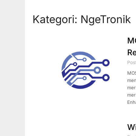
Kategori:
NgeTronik
MO
Re
Pos
MOS
men
mere
mer
Enh
Wi