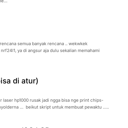
ne…
na rencana semua banyak rencana .. wekwkek
rf24l1, ya di angsur aja dulu sekalian memahami
sa di atur)
 laser hp1000 rusak jadi ngga bisa nge print chips-
k nyolderna … beikut skript untuk membuat pewaktu …..