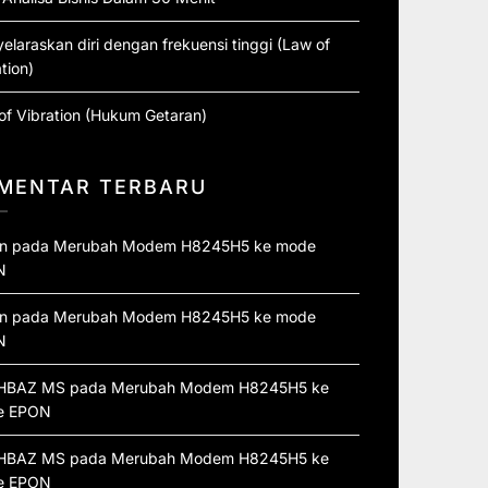
elaraskan diri dengan frekuensi tinggi (Law of
tion)
of Vibration (Hukum Getaran)
MENTAR TERBARU
n
pada
Merubah Modem H8245H5 ke mode
N
n
pada
Merubah Modem H8245H5 ke mode
N
HBAZ MS
pada
Merubah Modem H8245H5 ke
e EPON
HBAZ MS
pada
Merubah Modem H8245H5 ke
e EPON