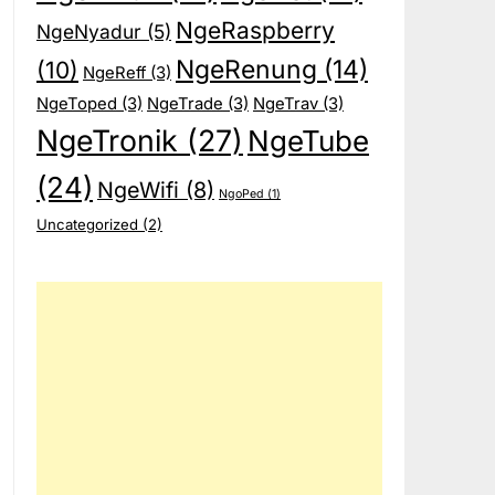
NgeRaspberry
NgeNyadur
(5)
NgeRenung
(14)
(10)
NgeReff
(3)
NgeToped
(3)
NgeTrade
(3)
NgeTrav
(3)
NgeTronik
(27)
NgeTube
(24)
NgeWifi
(8)
NgoPed
(1)
Uncategorized
(2)