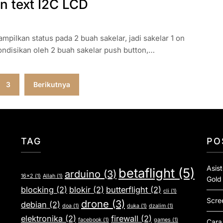
n text I2C LCD
pilkan status pada 2 buah sakelar, jadi sakelar 1 on
kondisikan oleh 2 buah sakelar push button,…
3
Berikutnya
TAG
PO
Asis
betaflight
(5)
arduino
(3)
16x2
(1)
Allah
(1)
Gold
blocking
(2)
blokir
(2)
butterflight
(2)
cli
(1)
Scre
drone
(3)
debian
(2)
doa
(1)
duka
(1)
dzalim
(1)
elektronika
(2)
firewall
(2)
facebook
(1)
games
(1)
Cara