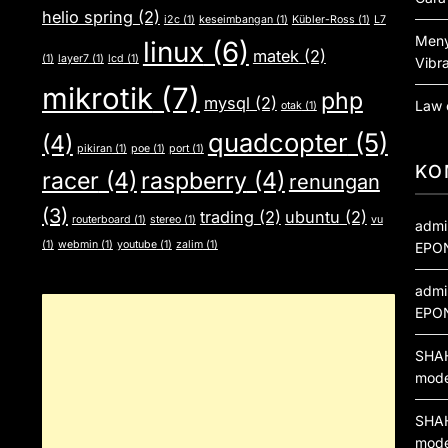
helio spring
(2)
i2c
(1)
keseimbangan
(1)
Kübler-Ross
(1)
L7
Meny
linux
(6)
matek
(2)
(1)
layer7
(1)
lcd
(1)
Vibra
mikrotik
(7)
php
mysql
(2)
Law 
otak
(1)
quadcopter
(5)
(4)
pikiran
(1)
poe
(1)
port
(1)
KO
racer
(4)
raspberry
(4)
renungan
(3)
trading
(2)
ubuntu
(2)
routerboard
(1)
stereo
(1)
vu
admi
(1)
webmin
(1)
youtube
(1)
zalim
(1)
EPO
admi
EPO
SHA
mod
SHA
mod