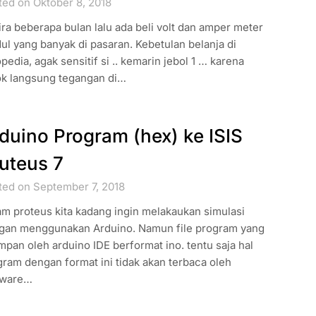
ted on Oktober 8, 2018
ra beberapa bulan lalu ada beli volt dan amper meter
l yang banyak di pasaran. Kebetulan belanja di
pedia, agak sensitif si .. kemarin jebol 1 … karena
ok langsung tegangan di…
duino Program (hex) ke ISIS
uteus 7
ted on September 7, 2018
am proteus kita kadang ingin melakaukan simulasi
gan menggunakan Arduino. Namun file program yang
mpan oleh arduino IDE berformat ino. tentu saja hal
ram dengan format ini tidak akan terbaca oleh
tware…