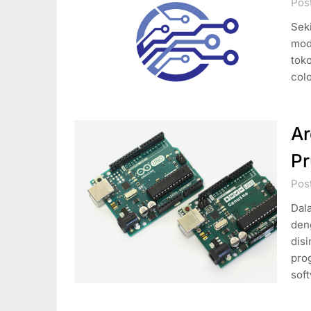
Pos
Seki
modu
toko
col
Ar
Pr
Pos
Dal
den
disi
prog
sof