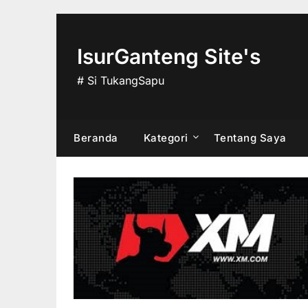
Skip
to
content
IsurGanteng Site's
# Si TukangSapu
Beranda
Kategori
Tentang Saya