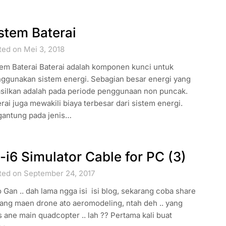
stem Baterai
ted on Mei 3, 2018
tem Baterai Baterai adalah komponen kunci untuk
ggunakan sistem energi. Sebagian besar energi yang
asilkan adalah pada periode penggunaan non puncak.
rai juga mewakili biaya terbesar dari sistem energi.
gantung pada jenis…
-i6 Simulator Cable for PC (3)
ted on September 24, 2017
 Gan .. dah lama ngga isi isi blog, sekarang coba share
tang maen drone ato aeromodeling, ntah deh .. yang
s ane main quadcopter .. lah ?? Pertama kali buat