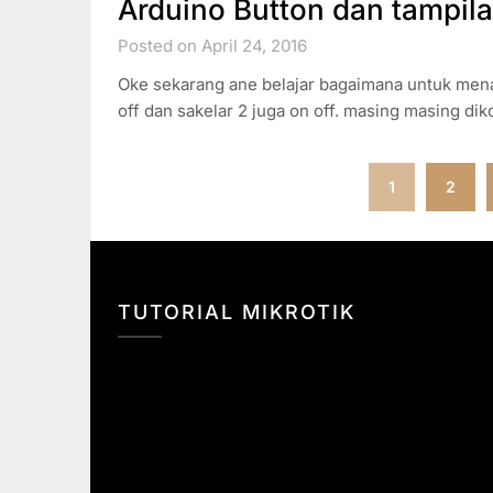
Arduino Button dan tampila
Posted on April 24, 2016
Oke sekarang ane belajar bagaimana untuk menam
off dan sakelar 2 juga on off. masing masing di
Paginasi
1
2
pos
TUTORIAL MIKROTIK