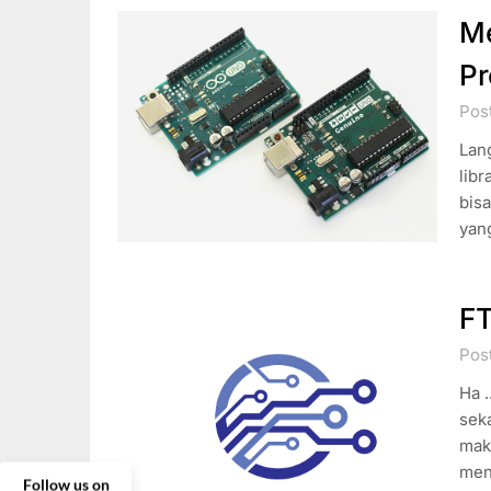
Me
Pr
Pos
Lan
lib
bisa
yan
FT
Pos
Ha .
seka
mak
men
Follow us on