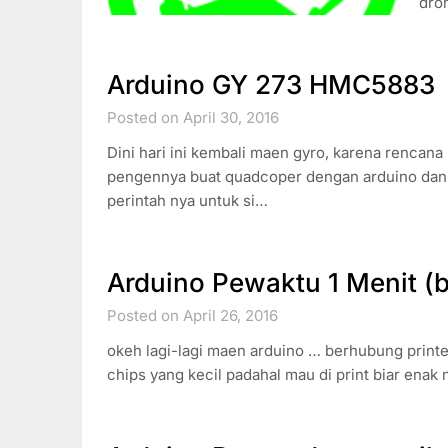
dro
Arduino GY 273 HMC5883
Posted on April 30, 2016
Dini hari ini kembali maen gyro, karena renca
pengennya buat quadcoper dengan arduino dan n
perintah nya untuk si…
Arduino Pewaktu 1 Menit (bi
Posted on April 26, 2016
okeh lagi-lagi maen arduino … berhubung printer
chips yang kecil padahal mau di print biar ena