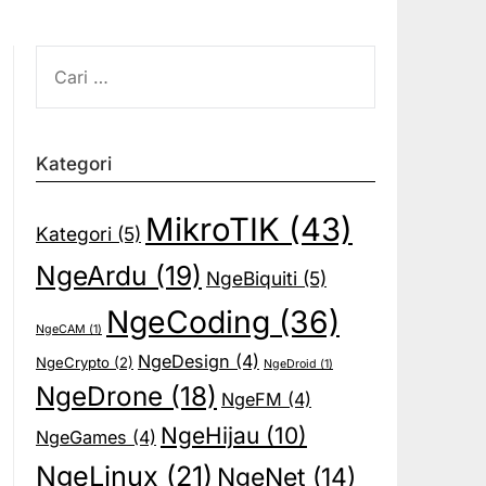
CARI
UNTUK:
Kategori
MikroTIK
(43)
Kategori
(5)
NgeArdu
(19)
NgeBiquiti
(5)
NgeCoding
(36)
NgeCAM
(1)
NgeDesign
(4)
NgeCrypto
(2)
NgeDroid
(1)
NgeDrone
(18)
NgeFM
(4)
NgeHijau
(10)
NgeGames
(4)
NgeLinux
(21)
NgeNet
(14)