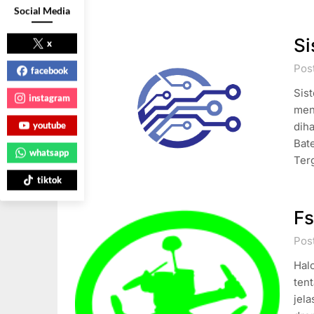
Social Media
Si
x
Pos
facebook
Sis
instagram
men
youtube
dih
Bate
whatsapp
Ter
tiktok
Fs
Pos
Halo
ten
jela