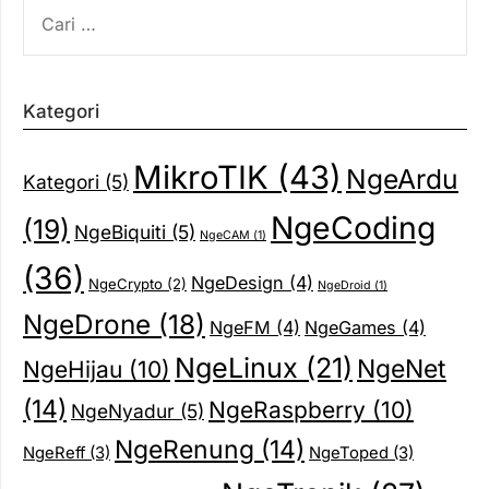
CARI
UNTUK:
Kategori
MikroTIK
(43)
NgeArdu
Kategori
(5)
NgeCoding
(19)
NgeBiquiti
(5)
NgeCAM
(1)
(36)
NgeDesign
(4)
NgeCrypto
(2)
NgeDroid
(1)
NgeDrone
(18)
NgeFM
(4)
NgeGames
(4)
NgeLinux
(21)
NgeNet
NgeHijau
(10)
(14)
NgeRaspberry
(10)
NgeNyadur
(5)
NgeRenung
(14)
NgeReff
(3)
NgeToped
(3)