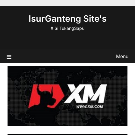
Skip
to
IsurGanteng Site's
content
# Si TukangSapu
Menu