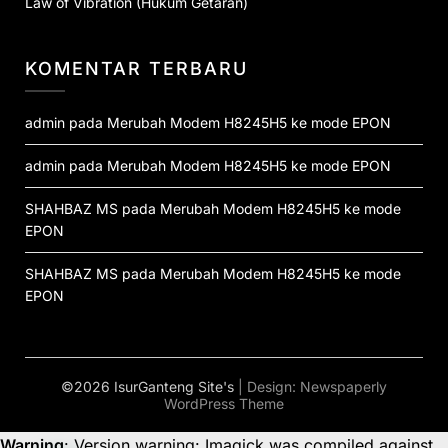
Law of Vibration (Hukum Getaran)
KOMENTAR TERBARU
admin
pada
Merubah Modem H8245H5 ke mode EPON
admin
pada
Merubah Modem H8245H5 ke mode EPON
SHAHBAZ MS
pada
Merubah Modem H8245H5 ke mode
EPON
SHAHBAZ MS
pada
Merubah Modem H8245H5 ke mode
EPON
©2026 IsurGanteng Site's
| Design:
Newspaperly
WordPress Theme
Warning
: Version warning: Imagick was compiled against