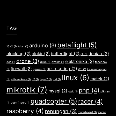
TAG
betaflight
(5)
arduino
(3)
16x2
(1)
Allah
(1)
blocking
(2)
blokir
(2)
butterflight
(2)
debian
(2)
cli
(1)
drone
(3)
elektronika
(2)
doa
(1)
duka
(1)
dzalim
(1)
facebook
firewall
(2)
helio spring
(2)
(1)
games
(1)
i2c
(1)
keseimbangan
linux
(6)
matek
(2)
(1)
Kübler-Ross
(1)
L7
(1)
layer7
(1)
lcd
(1)
mikrotik
(7)
php
(4)
mysql
(2)
otak
(1)
pikiran
quadcopter
(5)
racer
(4)
(1)
poe
(1)
port
(1)
raspberry
(4)
renungan
(3)
routerboard
(1)
stereo