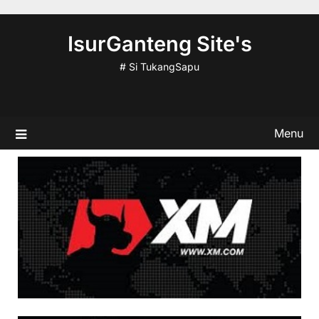
Skip
to
IsurGanteng Site's
content
# Si TukangSapu
Menu