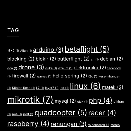
TAG
betaflight
(5)
arduino
(3)
16x2
(1)
Allah
(1)
blocking
(2)
blokir
(2)
butterflight
(2)
debian
(2)
cli
(1)
drone
(3)
elektronika
(2)
doa
(1)
duka
(1)
dzalim
(1)
facebook
firewall
(2)
helio spring
(2)
(1)
games
(1)
i2c
(1)
keseimbangan
linux
(6)
matek
(2)
(1)
Kübler-Ross
(1)
L7
(1)
layer7
(1)
lcd
(1)
mikrotik
(7)
php
(4)
mysql
(2)
otak
(1)
pikiran
quadcopter
(5)
racer
(4)
(1)
poe
(1)
port
(1)
raspberry
(4)
renungan
(3)
routerboard
(1)
stereo