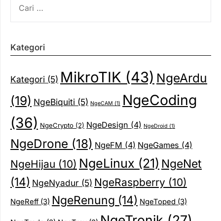
UNTUK:
Kategori
MikroTIK
(43)
NgeArdu
Kategori
(5)
NgeCoding
(19)
NgeBiquiti
(5)
NgeCAM
(1)
(36)
NgeDesign
(4)
NgeCrypto
(2)
NgeDroid
(1)
NgeDrone
(18)
NgeFM
(4)
NgeGames
(4)
NgeLinux
(21)
NgeNet
NgeHijau
(10)
(14)
NgeRaspberry
(10)
NgeNyadur
(5)
NgeRenung
(14)
NgeReff
(3)
NgeToped
(3)
NgeTronik
(27)