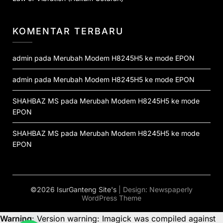
KOMENTAR TERBARU
admin
pada
Merubah Modem H8245H5 ke mode EPON
admin
pada
Merubah Modem H8245H5 ke mode EPON
SHAHBAZ MS
pada
Merubah Modem H8245H5 ke mode
EPON
SHAHBAZ MS
pada
Merubah Modem H8245H5 ke mode
EPON
©2026 IsurGanteng Site's
| Design:
Newspaperly
WordPress Theme
Warning
: Version warning: Imagick was compiled against