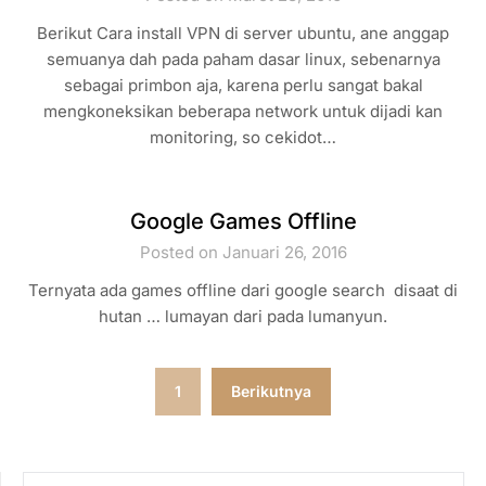
Berikut Cara install VPN di server ubuntu, ane anggap
semuanya dah pada paham dasar linux, sebenarnya
sebagai primbon aja, karena perlu sangat bakal
mengkoneksikan beberapa network untuk dijadi kan
monitoring, so cekidot…
Google Games Offline
Posted on Januari 26, 2016
Ternyata ada games offline dari google search disaat di
hutan … lumayan dari pada lumanyun.
Paginasi
1
Berikutnya
pos
CARI