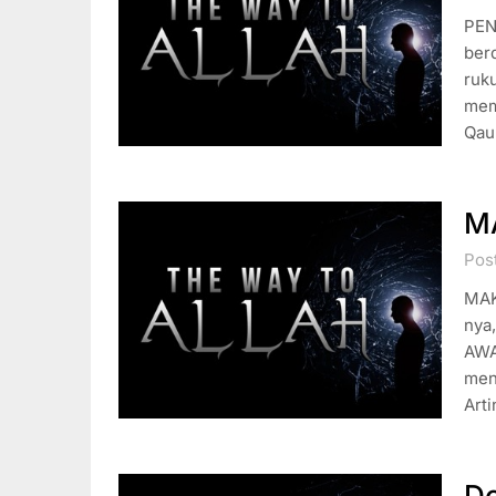
PEN
berd
ruku
meme
Qau
M
Pos
MAK
nya,
AWA
men
Arti
Do