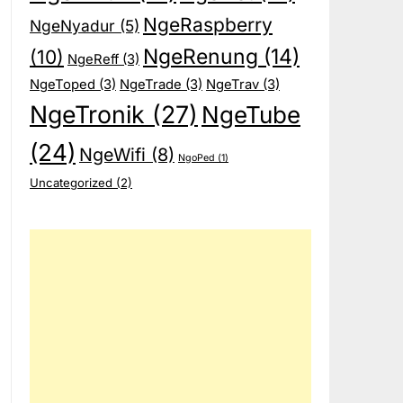
NgeRaspberry
NgeNyadur
(5)
NgeRenung
(14)
(10)
NgeReff
(3)
NgeToped
(3)
NgeTrade
(3)
NgeTrav
(3)
NgeTronik
(27)
NgeTube
(24)
NgeWifi
(8)
NgoPed
(1)
Uncategorized
(2)