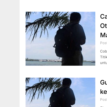
Ca
Ot
M
Post
Cob
Titi
unt
Gu
ke
Post