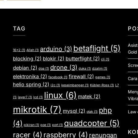
TAG
PO
Asis
betaflight
(5)
arduino
(3)
16x2
(1)
Allah
(1)
Gold
blocking
(2)
blokir
(2)
butterflight
(2)
cli
(1)
Scre
drone
(3)
debian
(2)
doa
(1)
duka
(1)
dzalim
(1)
elektronika
(2)
firewall
(2)
facebook
(1)
games
(1)
Cara
helio spring
(2)
i2c
(1)
keseimbangan
(1)
Kübler-Ross
(1)
L7
Meny
linux
(6)
matek
(2)
(1)
layer7
(1)
lcd
(1)
Vibra
mikrotik
(7)
php
mysql
(2)
Law 
otak
(1)
quadcopter
(5)
(4)
pikiran
(1)
poe
(1)
port
(1)
KO
racer
(4)
raspberry
(4)
renungan