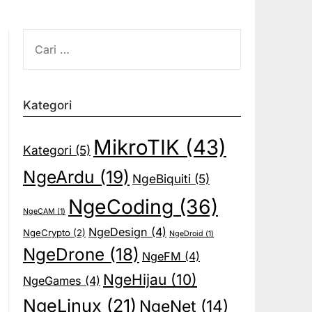
CARI
UNTUK:
Kategori
MikroTIK
(43)
Kategori
(5)
NgeArdu
(19)
NgeBiquiti
(5)
NgeCoding
(36)
NgeCAM
(1)
NgeDesign
(4)
NgeCrypto
(2)
NgeDroid
(1)
NgeDrone
(18)
NgeFM
(4)
NgeHijau
(10)
NgeGames
(4)
NgeLinux
(21)
NgeNet
(14)