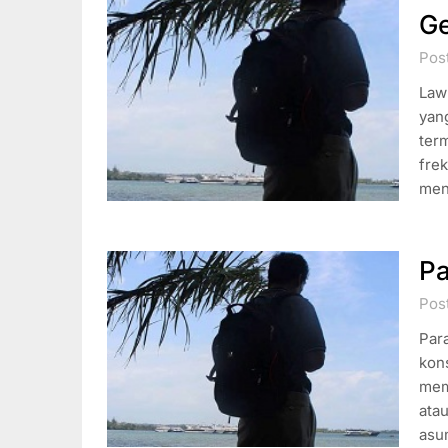
Ge
Pos
Law 
yan
term
frek
men
P
Pos
Para
kon
mem
ata
asu