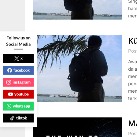
Sing
hamp
men
Follow us on
Kü
Social Media
Post
x
Awa
dala
facebook
men
instagram
pen
mem
youtube
terk
whatsapp
tiktok
M
Pos