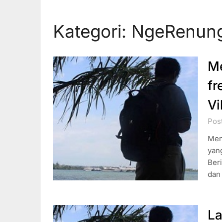
Kategori:
NgeRenun
Me
fr
Vi
Pos
Meny
yang
Ber
dan 
La