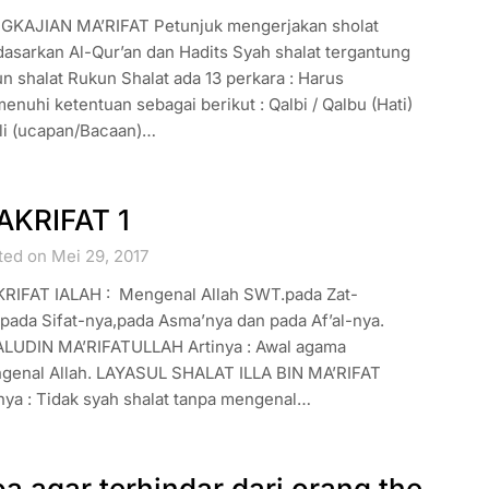
GKAJIAN MA’RIFAT Petunjuk mengerjakan sholat
asarkan Al-Qur’an dan Hadits Syah shalat tergantung
n shalat Rukun Shalat ada 13 perkara : Harus
nuhi ketentuan sebagai berikut : Qalbi / Qalbu (Hati)
li (ucapan/Bacaan)…
AKRIFAT 1
ted on Mei 29, 2017
RIFAT IALAH : Mengenal Allah SWT.pada Zat-
pada Sifat-nya,pada Asma’nya dan pada Af’al-nya.
LUDIN MA’RIFATULLAH Artinya : Awal agama
genal Allah. LAYASUL SHALAT ILLA BIN MA’RIFAT
nya : Tidak syah shalat tanpa mengenal…
a agar terhindar dari orang the