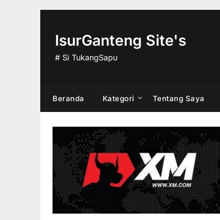
Skip
to
content
IsurGanteng Site's
# Si TukangSapu
Beranda
Kategori
Tentang Saya