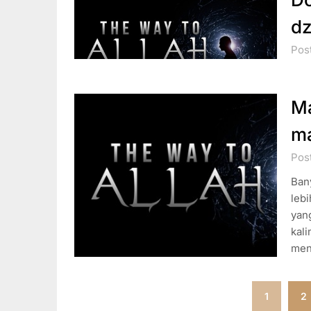
dz
Post
Ma
ma
Pos
Ban
lebi
yang
kal
men
Paginasi
1
2