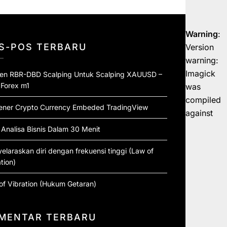
Warning
:
S-POS TERBARU
Version
warning:
Imagick
ten RBR-DBD Scalping Untuk Scalping XAUUSD –
 Forex m1
was
compiled
ener Crypto Currency Embeded TradingView
against
 Analisa Bisnis Dalam 30 Menit
elaraskan diri dengan frekuensi tinggi (Law of
tion)
of Vibration (Hukum Getaran)
MENTAR TERBARU