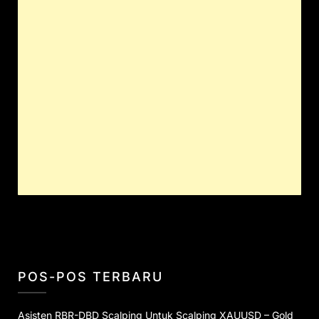
POS-POS TERBARU
Asisten RBR-DBD Scalping Untuk Scalping XAUUSD – Gold