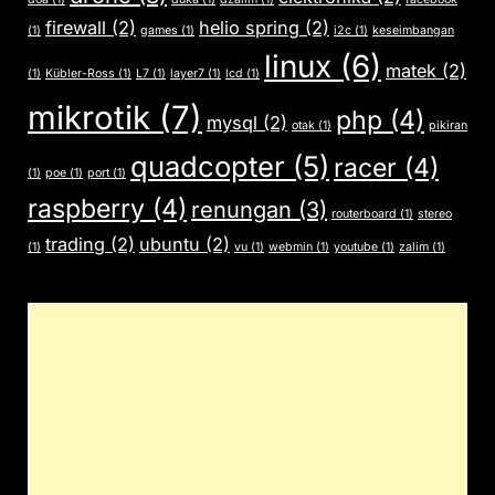
firewall
(2)
helio spring
(2)
(1)
games
(1)
i2c
(1)
keseimbangan
linux
(6)
matek
(2)
(1)
Kübler-Ross
(1)
L7
(1)
layer7
(1)
lcd
(1)
mikrotik
(7)
php
(4)
mysql
(2)
otak
(1)
pikiran
quadcopter
(5)
racer
(4)
(1)
poe
(1)
port
(1)
raspberry
(4)
renungan
(3)
routerboard
(1)
stereo
trading
(2)
ubuntu
(2)
(1)
vu
(1)
webmin
(1)
youtube
(1)
zalim
(1)