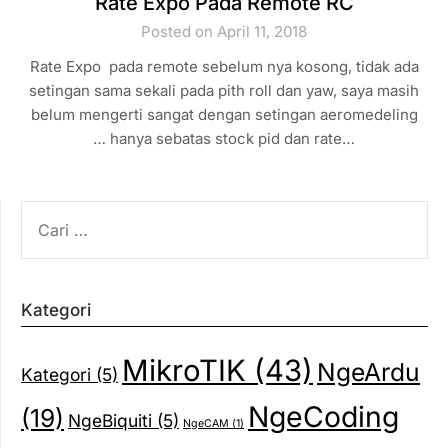
Rate Expo Pada Remote RC
Posted on April 11, 2018
Rate Expo pada remote sebelum nya kosong, tidak ada
setingan sama sekali pada pith roll dan yaw, saya masih
belum mengerti sangat dengan setingan aeromedeling
… hanya sebatas stock pid dan rate…
CARI
UNTUK:
Kategori
MikroTIK
(43)
NgeArdu
Kategori
(5)
NgeCoding
(19)
NgeBiquiti
(5)
NgeCAM
(1)