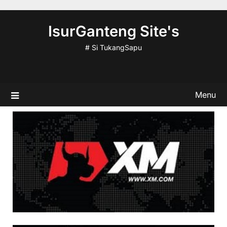
Skip
to
IsurGanteng Site's
content
# Si TukangSapu
Menu