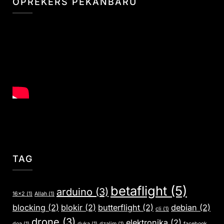
OPREKERS PEKANBARU
TAG
betaflight
(5)
arduino
(3)
16x2
(1)
Allah
(1)
blocking
(2)
blokir
(2)
butterflight
(2)
debian
(2)
cli
(1)
drone
(3)
elektronika
(2)
doa
(1)
duka
(1)
dzalim
(1)
facebook