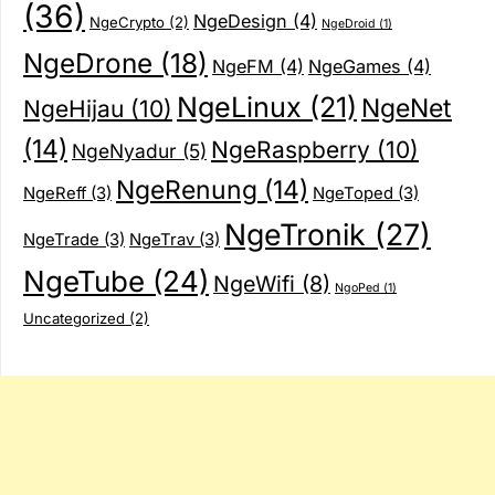
(36)
NgeDesign
(4)
NgeCrypto
(2)
NgeDroid
(1)
NgeDrone
(18)
NgeFM
(4)
NgeGames
(4)
NgeLinux
(21)
NgeNet
NgeHijau
(10)
(14)
NgeRaspberry
(10)
NgeNyadur
(5)
NgeRenung
(14)
NgeReff
(3)
NgeToped
(3)
NgeTronik
(27)
NgeTrade
(3)
NgeTrav
(3)
NgeTube
(24)
NgeWifi
(8)
NgoPed
(1)
Uncategorized
(2)