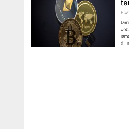
te
Pos
Dari
coba
lam
di I