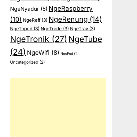
NgeRaspberry
NgeNyadur
(5)
NgeRenung
(14)
(10)
NgeReff
(3)
NgeToped
(3)
NgeTrade
(3)
NgeTrav
(3)
NgeTronik
(27)
NgeTube
(24)
NgeWifi
(8)
NgoPed
(1)
Uncategorized
(2)