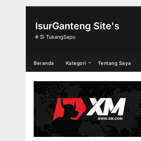
Skip
to
content
IsurGanteng Site's
# Si TukangSapu
Beranda
Kategori
Tentang Saya