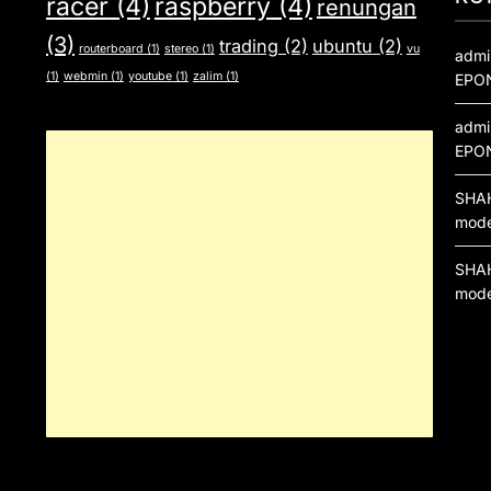
racer
(4)
raspberry
(4)
renungan
(3)
trading
(2)
ubuntu
(2)
routerboard
(1)
stereo
(1)
vu
admi
(1)
webmin
(1)
youtube
(1)
zalim
(1)
EPO
admi
EPO
SHA
mod
SHA
mod