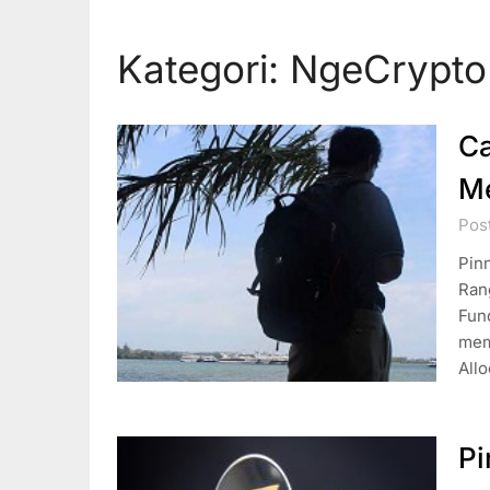
Kategori:
NgeCrypto
Ca
Me
Post
Pin
Ran
Fun
mema
Allo
Pi