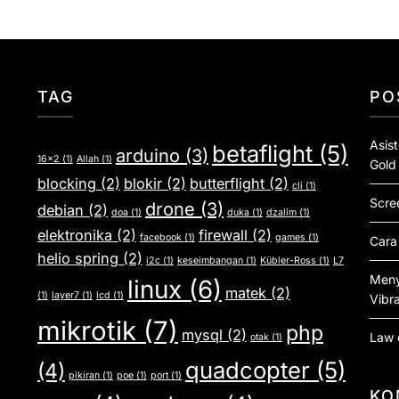
TAG
PO
Asis
betaflight
(5)
arduino
(3)
16x2
(1)
Allah
(1)
Gold
blocking
(2)
blokir
(2)
butterflight
(2)
cli
(1)
Scre
drone
(3)
debian
(2)
doa
(1)
duka
(1)
dzalim
(1)
elektronika
(2)
firewall
(2)
facebook
(1)
games
(1)
Cara
helio spring
(2)
i2c
(1)
keseimbangan
(1)
Kübler-Ross
(1)
L7
Meny
linux
(6)
matek
(2)
(1)
layer7
(1)
lcd
(1)
Vibra
mikrotik
(7)
php
mysql
(2)
Law 
otak
(1)
quadcopter
(5)
(4)
pikiran
(1)
poe
(1)
port
(1)
KO