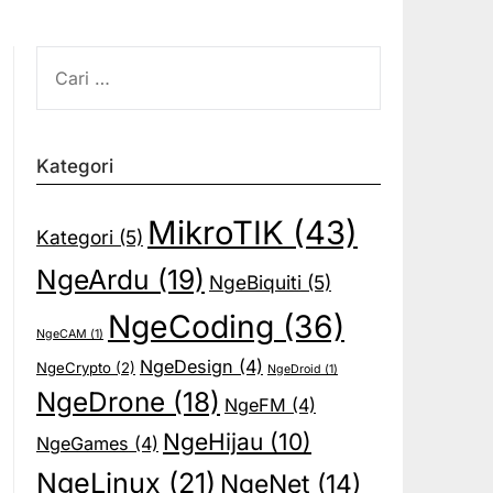
CARI
UNTUK:
Kategori
MikroTIK
(43)
Kategori
(5)
NgeArdu
(19)
NgeBiquiti
(5)
NgeCoding
(36)
NgeCAM
(1)
NgeDesign
(4)
NgeCrypto
(2)
NgeDroid
(1)
NgeDrone
(18)
NgeFM
(4)
NgeHijau
(10)
NgeGames
(4)
NgeLinux
(21)
NgeNet
(14)