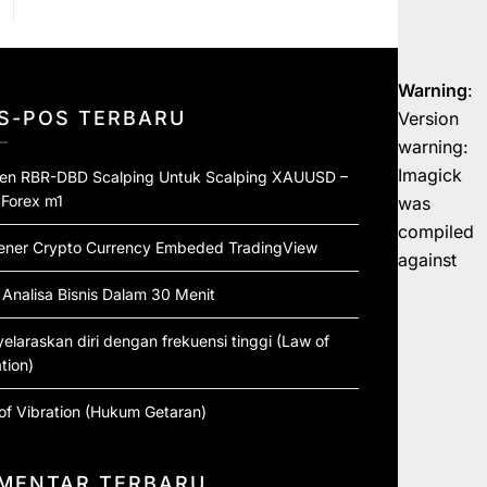
Warning
:
S-POS TERBARU
Version
warning:
Imagick
ten RBR-DBD Scalping Untuk Scalping XAUUSD –
 Forex m1
was
compiled
ener Crypto Currency Embeded TradingView
against
 Analisa Bisnis Dalam 30 Menit
elaraskan diri dengan frekuensi tinggi (Law of
tion)
of Vibration (Hukum Getaran)
MENTAR TERBARU