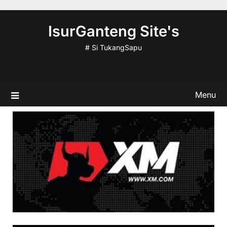
Skip
to
IsurGanteng Site's
content
# Si TukangSapu
Menu