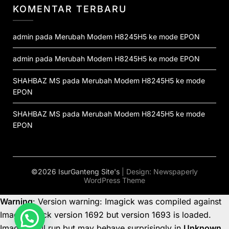
KOMENTAR TERBARU
admin
pada
Merubah Modem H8245H5 ke mode EPON
admin
pada
Merubah Modem H8245H5 ke mode EPON
SHAHBAZ MS
pada
Merubah Modem H8245H5 ke mode
EPON
SHAHBAZ MS
pada
Merubah Modem H8245H5 ke mode
EPON
©2026 IsurGanteng Site's
| Design:
Newspaperly
WordPress Theme
Warning
: Version warning: Imagick was compiled against
ImageMagick version 1692 but version 1693 is loaded.
Imagick will run but may behave surprisingly in
Unknown