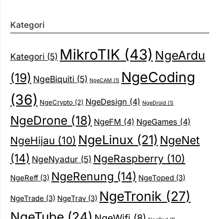
Kategori
MikroTIK
(43)
NgeArdu
Kategori
(5)
NgeCoding
(19)
NgeBiquiti
(5)
NgeCAM
(1)
(36)
NgeDesign
(4)
NgeCrypto
(2)
NgeDroid
(1)
NgeDrone
(18)
NgeFM
(4)
NgeGames
(4)
NgeLinux
(21)
NgeNet
NgeHijau
(10)
(14)
NgeRaspberry
(10)
NgeNyadur
(5)
NgeRenung
(14)
NgeReff
(3)
NgeToped
(3)
NgeTronik
(27)
NgeTrade
(3)
NgeTrav
(3)
NgeTube
(24)
NgeWifi
(8)