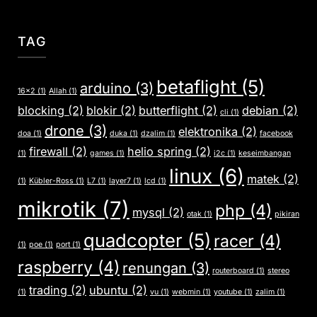
TAG
betaflight
(5)
arduino
(3)
16x2
(1)
Allah
(1)
blocking
(2)
blokir
(2)
butterflight
(2)
debian
(2)
cli
(1)
drone
(3)
elektronika
(2)
doa
(1)
duka
(1)
dzalim
(1)
facebook
firewall
(2)
helio spring
(2)
(1)
games
(1)
i2c
(1)
keseimbangan
linux
(6)
matek
(2)
(1)
Kübler-Ross
(1)
L7
(1)
layer7
(1)
lcd
(1)
mikrotik
(7)
php
(4)
mysql
(2)
otak
(1)
pikiran
quadcopter
(5)
racer
(4)
(1)
poe
(1)
port
(1)
raspberry
(4)
renungan
(3)
routerboard
(1)
stereo
trading
(2)
ubuntu
(2)
(1)
vu
(1)
webmin
(1)
youtube
(1)
zalim
(1)