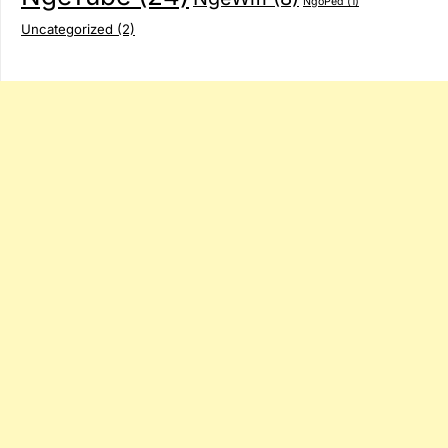
NgoPed
(1)
Uncategorized
(2)