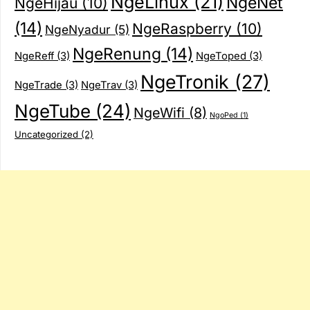
NgeLinux
(21)
NgeNet
NgeHijau
(10)
(14)
NgeRaspberry
(10)
NgeNyadur
(5)
NgeRenung
(14)
NgeReff
(3)
NgeToped
(3)
NgeTronik
(27)
NgeTrade
(3)
NgeTrav
(3)
NgeTube
(24)
NgeWifi
(8)
NgoPed
(1)
Uncategorized
(2)