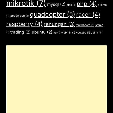
mikrotik
(7)
php
(4)
mysql
(2)
otak
(1)
pikiran
quadcopter
(5)
racer
(4)
(1)
poe
(1)
port
(1)
raspberry
(4)
renungan
(3)
routerboard
(1)
stereo
trading
(2)
ubuntu
(2)
(1)
vu
(1)
webmin
(1)
youtube
(1)
zalim
(1)