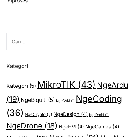
diproses
CARI
UNTUK:
Kategori
MikroTIK
(43)
NgeArdu
Kategori
(5)
NgeCoding
(19)
NgeBiquiti
(5)
NgeCAM
(1)
(36)
NgeDesign
(4)
NgeCrypto
(2)
NgeDroid
(1)
NgeDrone
(18)
NgeFM
(4)
NgeGames
(4)