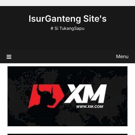
Skip
to
IsurGanteng Site's
content
# Si TukangSapu
Menu