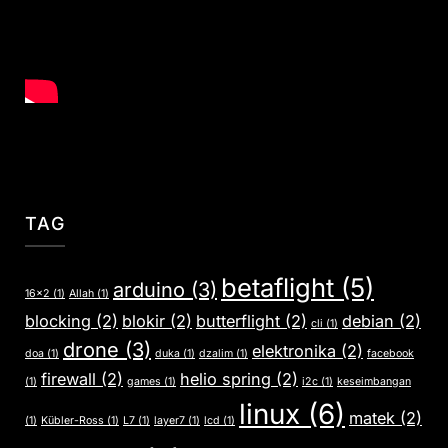
TAG
betaflight
(5)
arduino
(3)
16x2
(1)
Allah
(1)
blocking
(2)
blokir
(2)
butterflight
(2)
debian
(2)
cli
(1)
drone
(3)
elektronika
(2)
doa
(1)
duka
(1)
dzalim
(1)
facebook
firewall
(2)
helio spring
(2)
(1)
games
(1)
i2c
(1)
keseimbangan
linux
(6)
matek
(2)
(1)
Kübler-Ross
(1)
L7
(1)
layer7
(1)
lcd
(1)