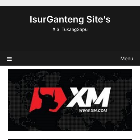
Skip
to
IsurGanteng Site's
content
# Si TukangSapu
Menu