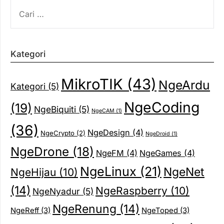
CARI
UNTUK:
Kategori
MikroTIK
(43)
NgeArdu
Kategori
(5)
NgeCoding
(19)
NgeBiquiti
(5)
NgeCAM
(1)
(36)
NgeDesign
(4)
NgeCrypto
(2)
NgeDroid
(1)
NgeDrone
(18)
NgeFM
(4)
NgeGames
(4)
NgeLinux
(21)
NgeNet
NgeHijau
(10)
(14)
NgeRaspberry
(10)
NgeNyadur
(5)
NgeRenung
(14)
NgeReff
(3)
NgeToped
(3)