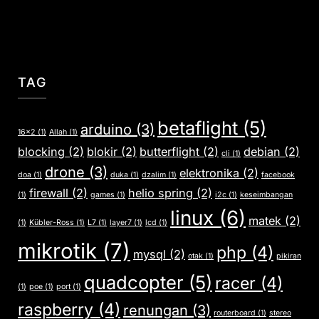
TAG
betaflight
(5)
arduino
(3)
16x2
(1)
Allah
(1)
blocking
(2)
blokir
(2)
butterflight
(2)
debian
(2)
cli
(1)
drone
(3)
elektronika
(2)
doa
(1)
duka
(1)
dzalim
(1)
facebook
firewall
(2)
helio spring
(2)
(1)
games
(1)
i2c
(1)
keseimbangan
linux
(6)
matek
(2)
(1)
Kübler-Ross
(1)
L7
(1)
layer7
(1)
lcd
(1)
mikrotik
(7)
php
(4)
mysql
(2)
otak
(1)
pikiran
quadcopter
(5)
racer
(4)
(1)
poe
(1)
port
(1)
raspberry
(4)
renungan
(3)
routerboard
(1)
stereo