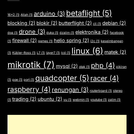
betaflight
(5)
arduino
(3)
16x2
(1)
Allah
(1)
blocking
(2)
blokir
(2)
butterflight
(2)
debian
(2)
cli
(1)
drone
(3)
elektronika
(2)
doa
(1)
duka
(1)
dzalim
(1)
facebook
firewall
(2)
helio spring
(2)
(1)
games
(1)
i2c
(1)
keseimbangan
linux
(6)
matek
(2)
(1)
Kübler-Ross
(1)
L7
(1)
layer7
(1)
lcd
(1)
mikrotik
(7)
php
(4)
mysql
(2)
otak
(1)
pikiran
quadcopter
(5)
racer
(4)
(1)
poe
(1)
port
(1)
raspberry
(4)
renungan
(3)
routerboard
(1)
stereo
trading
(2)
ubuntu
(2)
(1)
vu
(1)
webmin
(1)
youtube
(1)
zalim
(1)