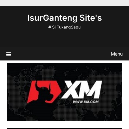
Skip
to
IsurGanteng Site's
content
# Si TukangSapu
Menu