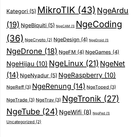
MikroTIK
(43)
NgeArdu
Kategori
(5)
NgeCoding
(19)
NgeBiquiti
(5)
NgeCAM
(1)
(36)
NgeDesign
(4)
NgeCrypto
(2)
NgeDroid
(1)
NgeDrone
(18)
NgeFM
(4)
NgeGames
(4)
NgeLinux
(21)
NgeNet
NgeHijau
(10)
(14)
NgeRaspberry
(10)
NgeNyadur
(5)
NgeRenung
(14)
NgeReff
(3)
NgeToped
(3)
NgeTronik
(27)
NgeTrade
(3)
NgeTrav
(3)
NgeTube
(24)
NgeWifi
(8)
NgoPed
(1)
Uncategorized
(2)