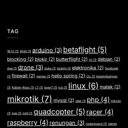
TAG
betaflight
(5)
arduino
(3)
16x2
(1)
Allah
(1)
blocking
(2)
blokir
(2)
butterflight
(2)
debian
(2)
cli
(1)
drone
(3)
elektronika
(2)
doa
(1)
duka
(1)
dzalim
(1)
facebook
firewall
(2)
helio spring
(2)
(1)
games
(1)
i2c
(1)
keseimbangan
linux
(6)
matek
(2)
(1)
Kübler-Ross
(1)
L7
(1)
layer7
(1)
lcd
(1)
mikrotik
(7)
php
(4)
mysql
(2)
otak
(1)
pikiran
quadcopter
(5)
racer
(4)
(1)
poe
(1)
port
(1)
raspberry
(4)
renungan
(3)
routerboard
(1)
stereo