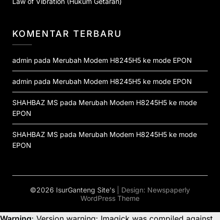
Law of Vibration (Hukum Getaran)
KOMENTAR TERBARU
admin
pada
Merubah Modem H8245H5 ke mode EPON
admin
pada
Merubah Modem H8245H5 ke mode EPON
SHAHBAZ MS
pada
Merubah Modem H8245H5 ke mode
EPON
SHAHBAZ MS
pada
Merubah Modem H8245H5 ke mode
EPON
©2026 IsurGanteng Site's
| Design:
Newspaperly
WordPress Theme
Warning
: Version warning: Imagick was compiled against