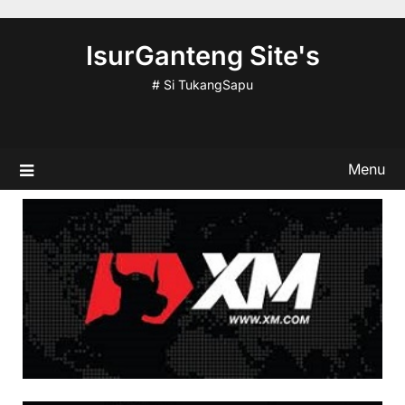
Skip
to
IsurGanteng Site's
content
# Si TukangSapu
Menu