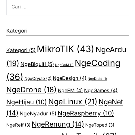
CARI
UNTUK:
Kategori
MikroTIK
(43)
NgeArdu
Kategori
(5)
NgeCoding
(19)
NgeBiquiti
(5)
NgeCAM
(1)
(36)
NgeDesign
(4)
NgeCrypto
(2)
NgeDroid
(1)
NgeDrone
(18)
NgeFM
(4)
NgeGames
(4)
NgeLinux
(21)
NgeNet
NgeHijau
(10)
(14)
NgeRaspberry
(10)
NgeNyadur
(5)
NgeRenung
(14)
NgeReff
(3)
NgeToped
(3)