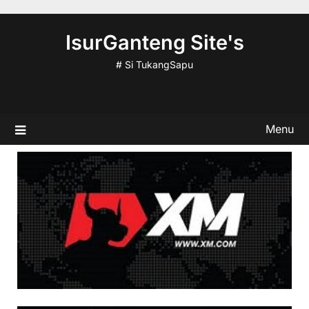
Skip
to
IsurGanteng Site's
content
# Si TukangSapu
Menu