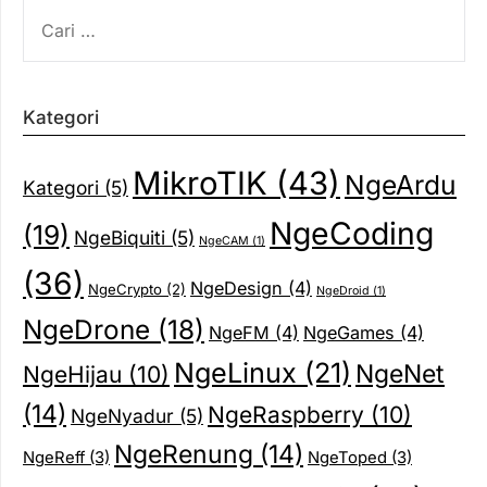
CARI
UNTUK:
Kategori
MikroTIK
(43)
NgeArdu
Kategori
(5)
NgeCoding
(19)
NgeBiquiti
(5)
NgeCAM
(1)
(36)
NgeDesign
(4)
NgeCrypto
(2)
NgeDroid
(1)
NgeDrone
(18)
NgeFM
(4)
NgeGames
(4)
NgeLinux
(21)
NgeNet
NgeHijau
(10)
(14)
NgeRaspberry
(10)
NgeNyadur
(5)
NgeRenung
(14)
NgeReff
(3)
NgeToped
(3)