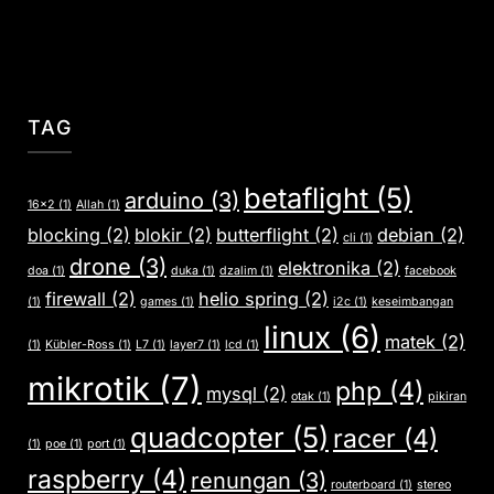
TAG
betaflight
(5)
arduino
(3)
16x2
(1)
Allah
(1)
blocking
(2)
blokir
(2)
butterflight
(2)
debian
(2)
cli
(1)
drone
(3)
elektronika
(2)
doa
(1)
duka
(1)
dzalim
(1)
facebook
firewall
(2)
helio spring
(2)
(1)
games
(1)
i2c
(1)
keseimbangan
linux
(6)
matek
(2)
(1)
Kübler-Ross
(1)
L7
(1)
layer7
(1)
lcd
(1)
mikrotik
(7)
php
(4)
mysql
(2)
otak
(1)
pikiran
quadcopter
(5)
racer
(4)
(1)
poe
(1)
port
(1)
raspberry
(4)
renungan
(3)
routerboard
(1)
stereo