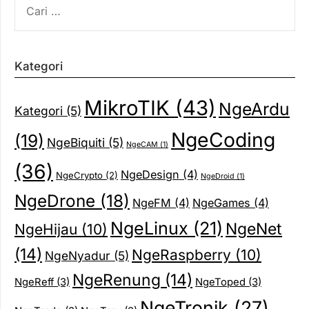
UNTUK:
Kategori
MikroTIK
(43)
NgeArdu
Kategori
(5)
NgeCoding
(19)
NgeBiquiti
(5)
NgeCAM
(1)
(36)
NgeDesign
(4)
NgeCrypto
(2)
NgeDroid
(1)
NgeDrone
(18)
NgeFM
(4)
NgeGames
(4)
NgeLinux
(21)
NgeNet
NgeHijau
(10)
(14)
NgeRaspberry
(10)
NgeNyadur
(5)
NgeRenung
(14)
NgeReff
(3)
NgeToped
(3)
NgeTronik
(27)