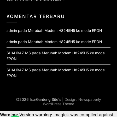
KOMENTAR TERBARU
admin
pada
Merubah Modem H8245H5 ke mode EPON
admin
pada
Merubah Modem H8245H5 ke mode EPON
SHAHBAZ MS
pada
Merubah Modem H8245H5 ke mode
EPON
SHAHBAZ MS
pada
Merubah Modem H8245H5 ke mode
EPON
©2026 IsurGanteng Site's
| Design:
Newspaperly
WordPress Theme
Warning
: Version warning: Imagick was compiled against