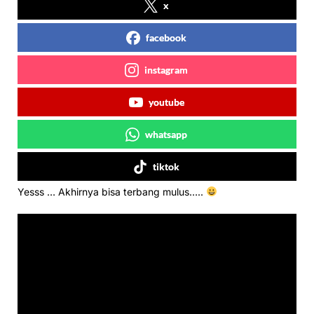
x
facebook
instagram
youtube
whatsapp
tiktok
Yesss … Akhirnya bisa terbang mulus…..