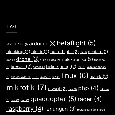
TAG
betaflight
(5)
arduino
(3)
16x2
(1)
Allah
(1)
blocking
(2)
blokir
(2)
butterflight
(2)
debian
(2)
cli
(1)
drone
(3)
elektronika
(2)
doa
(1)
duka
(1)
dzalim
(1)
facebook
firewall
(2)
helio spring
(2)
(1)
games
(1)
i2c
(1)
keseimbangan
linux
(6)
matek
(2)
(1)
Kübler-Ross
(1)
L7
(1)
layer7
(1)
lcd
(1)
mikrotik
(7)
php
(4)
mysql
(2)
otak
(1)
pikiran
quadcopter
(5)
racer
(4)
(1)
poe
(1)
port
(1)
raspberry
(4)
renungan
(3)
routerboard
(1)
stereo