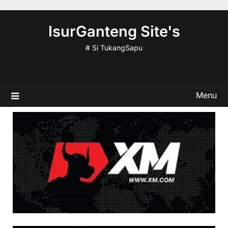
Skip
to
IsurGanteng Site's
content
# Si TukangSapu
Menu