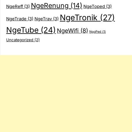
NgeRenung
(14)
NgeReff
(3)
NgeToped
(3)
NgeTronik
(27)
NgeTrade
(3)
NgeTrav
(3)
NgeTube
(24)
NgeWifi
(8)
NgoPed
(1)
Uncategorized
(2)