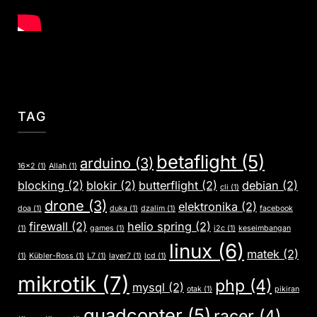
TAG
betaflight
(5)
arduino
(3)
16x2
(1)
Allah
(1)
blocking
(2)
blokir
(2)
butterflight
(2)
debian
(2)
cli
(1)
drone
(3)
elektronika
(2)
doa
(1)
duka
(1)
dzalim
(1)
facebook
firewall
(2)
helio spring
(2)
(1)
games
(1)
i2c
(1)
keseimbangan
linux
(6)
matek
(2)
(1)
Kübler-Ross
(1)
L7
(1)
layer7
(1)
lcd
(1)
mikrotik
(7)
php
(4)
mysql
(2)
otak
(1)
pikiran
quadcopter
(5)
racer
(4)