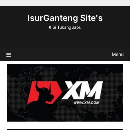
Skip
to
IsurGanteng Site's
content
# Si TukangSapu
Menu