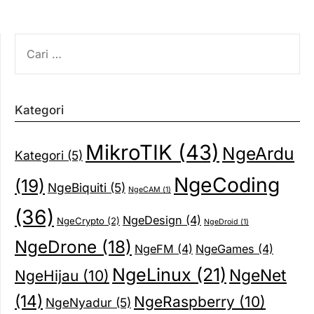
CARI
UNTUK:
Kategori
MikroTIK
(43)
NgeArdu
Kategori
(5)
NgeCoding
(19)
NgeBiquiti
(5)
NgeCAM
(1)
(36)
NgeDesign
(4)
NgeCrypto
(2)
NgeDroid
(1)
NgeDrone
(18)
NgeFM
(4)
NgeGames
(4)
NgeLinux
(21)
NgeNet
NgeHijau
(10)
(14)
NgeRaspberry
(10)
NgeNyadur
(5)