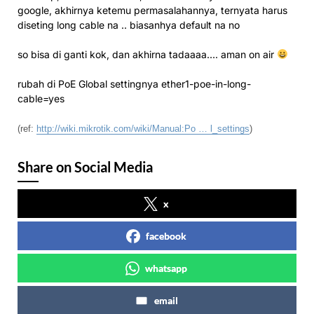
google, akhirnya ketemu permasalahannya, ternyata harus
diseting long cable na .. biasanhya default na no
so bisa di ganti kok, dan akhirna tadaaaa…. aman on air
rubah di PoE Global settingnya ether1-poe-in-long-
cable=yes
(ref:
http://wiki.mikrotik.com/wiki/Manual:Po … l_settings
)
Share on Social Media
x
facebook
whatsapp
email