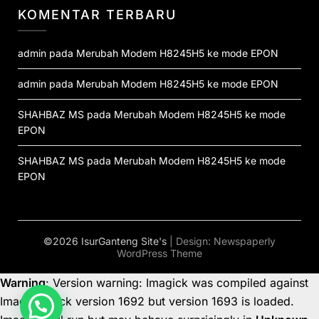
KOMENTAR TERBARU
admin
pada
Merubah Modem H8245H5 ke mode EPON
admin
pada
Merubah Modem H8245H5 ke mode EPON
SHAHBAZ MS
pada
Merubah Modem H8245H5 ke mode
EPON
SHAHBAZ MS
pada
Merubah Modem H8245H5 ke mode
EPON
©2026 IsurGanteng Site's
| Design:
Newspaperly
WordPress Theme
Warning
: Version warning: Imagick was compiled against
ImageMagick version 1692 but version 1693 is loaded.