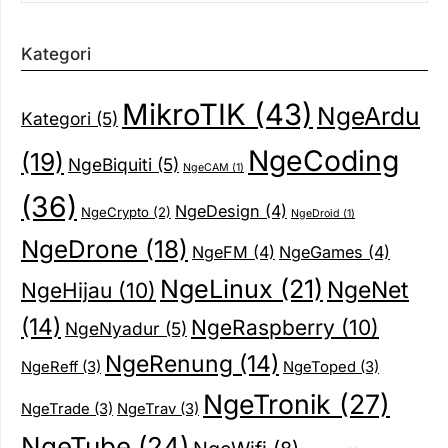
Kategori
MikroTIK
(43)
NgeArdu
Kategori
(5)
NgeCoding
(19)
NgeBiquiti
(5)
NgeCAM
(1)
(36)
NgeDesign
(4)
NgeCrypto
(2)
NgeDroid
(1)
NgeDrone
(18)
NgeFM
(4)
NgeGames
(4)
NgeLinux
(21)
NgeNet
NgeHijau
(10)
(14)
NgeRaspberry
(10)
NgeNyadur
(5)
NgeRenung
(14)
NgeReff
(3)
NgeToped
(3)
NgeTronik
(27)
NgeTrade
(3)
NgeTrav
(3)
NgeTube
(24)