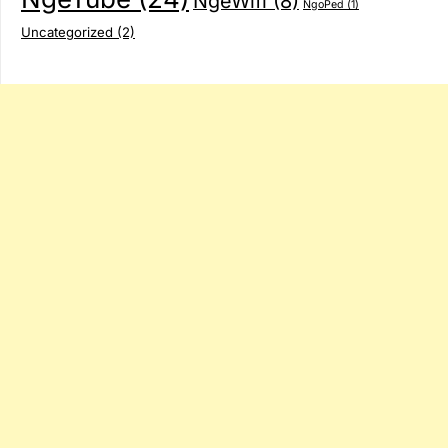
NgeWifi
(8)
NgoPed
(1)
Uncategorized
(2)