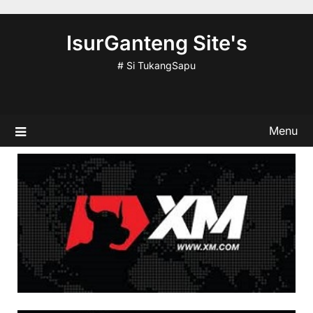
Skip
to
IsurGanteng Site's
content
# Si TukangSapu
Menu