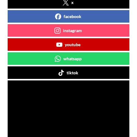
x
facebook
instagram
youtube
whatsapp
tiktok