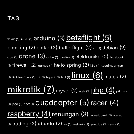
TAG
betaflight
(5)
arduino
(3)
16x2
(1)
Allah
(1)
blocking
(2)
blokir
(2)
butterflight
(2)
debian
(2)
cli
(1)
drone
(3)
elektronika
(2)
doa
(1)
duka
(1)
dzalim
(1)
facebook
firewall
(2)
helio spring
(2)
(1)
games
(1)
i2c
(1)
keseimbangan
linux
(6)
matek
(2)
(1)
Kübler-Ross
(1)
L7
(1)
layer7
(1)
lcd
(1)
mikrotik
(7)
php
(4)
mysql
(2)
otak
(1)
pikiran
quadcopter
(5)
racer
(4)
(1)
poe
(1)
port
(1)
raspberry
(4)
renungan
(3)
routerboard
(1)
stereo
trading
(2)
ubuntu
(2)
(1)
vu
(1)
webmin
(1)
youtube
(1)
zalim
(1)