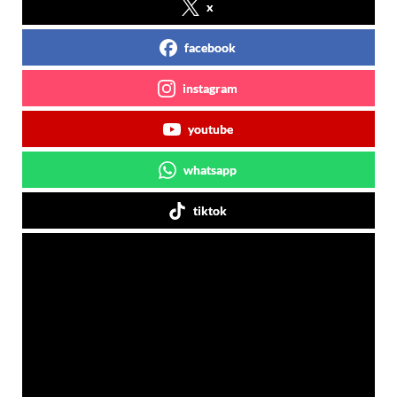
x
facebook
instagram
youtube
whatsapp
tiktok