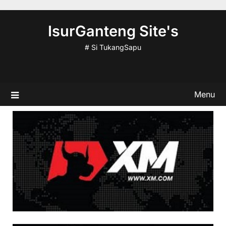
Skip
to
IsurGanteng Site's
content
# Si TukangSapu
Menu