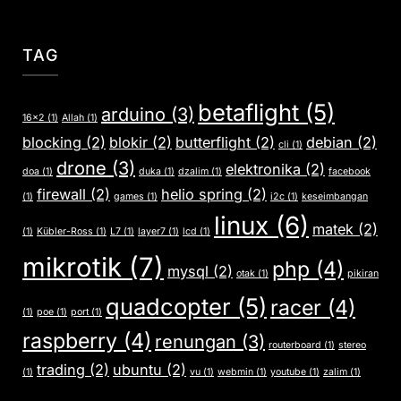
TAG
betaflight
(5)
arduino
(3)
16x2
(1)
Allah
(1)
blocking
(2)
blokir
(2)
butterflight
(2)
debian
(2)
cli
(1)
drone
(3)
elektronika
(2)
doa
(1)
duka
(1)
dzalim
(1)
facebook
firewall
(2)
helio spring
(2)
(1)
games
(1)
i2c
(1)
keseimbangan
linux
(6)
matek
(2)
(1)
Kübler-Ross
(1)
L7
(1)
layer7
(1)
lcd
(1)
mikrotik
(7)
php
(4)
mysql
(2)
otak
(1)
pikiran
quadcopter
(5)
racer
(4)
(1)
poe
(1)
port
(1)
raspberry
(4)
renungan
(3)
routerboard
(1)
stereo
trading
(2)
ubuntu
(2)
(1)
vu
(1)
webmin
(1)
youtube
(1)
zalim
(1)