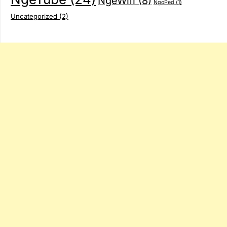
NgeWifi
(8)
NgoPed
(1)
Uncategorized
(2)