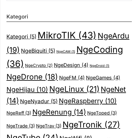
Kategori
MikroTIK
(43)
NgeArdu
Kategori
(5)
NgeCoding
(19)
NgeBiquiti
(5)
NgeCAM
(1)
(36)
NgeDesign
(4)
NgeCrypto
(2)
NgeDroid
(1)
NgeDrone
(18)
NgeFM
(4)
NgeGames
(4)
NgeLinux
(21)
NgeNet
NgeHijau
(10)
(14)
NgeRaspberry
(10)
NgeNyadur
(5)
NgeRenung
(14)
NgeReff
(3)
NgeToped
(3)
NgeTronik
(27)
NgeTrade
(3)
NgeTrav
(3)
NgeTube
(24)