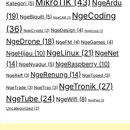
MikroTIK
(43)
NgeArdu
Kategori
(5)
NgeCoding
(19)
NgeBiquiti
(5)
NgeCAM
(1)
(36)
NgeDesign
(4)
NgeCrypto
(2)
NgeDroid
(1)
NgeDrone
(18)
NgeFM
(4)
NgeGames
(4)
NgeLinux
(21)
NgeNet
NgeHijau
(10)
(14)
NgeRaspberry
(10)
NgeNyadur
(5)
NgeRenung
(14)
NgeReff
(3)
NgeToped
(3)
NgeTronik
(27)
NgeTrade
(3)
NgeTrav
(3)
NgeTube
(24)
NgeWifi
(8)
NgoPed
(1)
Uncategorized
(2)