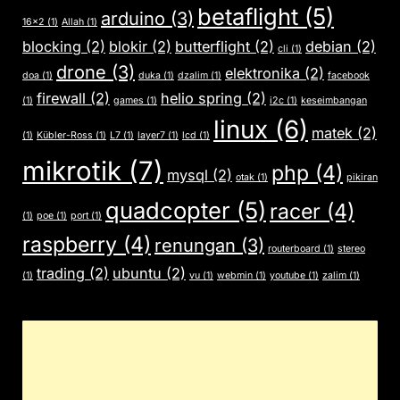
betaflight
(5)
arduino
(3)
16x2
(1)
Allah
(1)
blocking
(2)
blokir
(2)
butterflight
(2)
debian
(2)
cli
(1)
drone
(3)
elektronika
(2)
doa
(1)
duka
(1)
dzalim
(1)
facebook
firewall
(2)
helio spring
(2)
(1)
games
(1)
i2c
(1)
keseimbangan
linux
(6)
matek
(2)
(1)
Kübler-Ross
(1)
L7
(1)
layer7
(1)
lcd
(1)
mikrotik
(7)
php
(4)
mysql
(2)
otak
(1)
pikiran
quadcopter
(5)
racer
(4)
(1)
poe
(1)
port
(1)
raspberry
(4)
renungan
(3)
routerboard
(1)
stereo
trading
(2)
ubuntu
(2)
(1)
vu
(1)
webmin
(1)
youtube
(1)
zalim
(1)