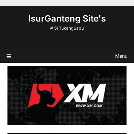
Skip
to
IsurGanteng Site's
content
# Si TukangSapu
Menu