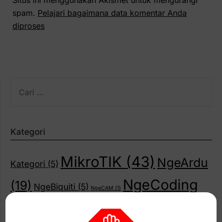
Situs ini menggunakan Akismet untuk mengurangi
spam.
Pelajari bagaimana data komentar Anda
diproses
CARI
UNTUK:
Kategori
MikroTIK
(43)
NgeArdu
Kategori
(5)
NgeCoding
(19)
NgeBiquiti
(5)
NgeCAM
(1)
(36)
NgeDesign
(4)
NgeCrypto
(2)
NgeDroid
(1)