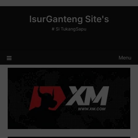
Skip
to
IsurGanteng Site's
content
# Si TukangSapu
Menu