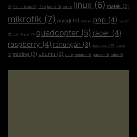
linux
(6)
matek
(2)
(1)
Kübler-Ross
(1)
L7
(1)
layer7
(1)
lcd
(1)
mikrotik
(7)
php
(4)
mysql
(2)
otak
(1)
pikiran
quadcopter
(5)
racer
(4)
(1)
poe
(1)
port
(1)
raspberry
(4)
renungan
(3)
routerboard
(1)
stereo
trading
(2)
ubuntu
(2)
(1)
vu
(1)
webmin
(1)
youtube
(1)
zalim
(1)