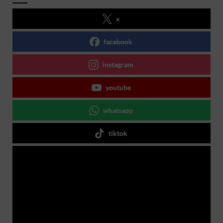
x
facebook
instagram
youtube
whatsapp
tiktok