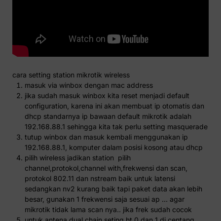
cara setting station mikrotik wireless
masuk via winbox dengan mac address
jika sudah masuk winbox kita reset menjadi default
configuration, karena ini akan membuat ip otomatis dan
dhcp standarnya ip bawaan default mikrotik adalah
192.168.88.1 sehingga kita tak perlu setting masquerade
tutup winbox dan masuk kembali menggunakan ip
192.168.88.1, komputer dalam posisi kosong atau dhcp
pilih wireless jadikan station pilih
channel,protokol,channel with,frekwensi dan scan,
protokol 802.11 dan nstream baik untuk latensi
sedangkan nv2 kurang baik tapi paket data akan lebih
besar, gunakan 1 frekwensi saja sesuai ap … agar
mikrotik tidak lama scan nya.. jika frek sudah cocok
untuk antena dual chain seting ht 0 dan 1 di centang