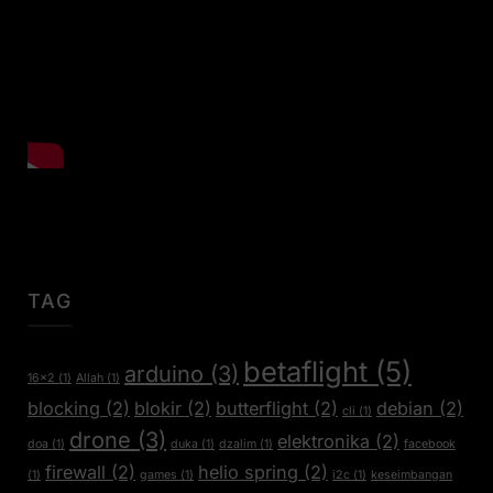
TAG
betaflight
(5)
arduino
(3)
16x2
(1)
Allah
(1)
blocking
(2)
blokir
(2)
butterflight
(2)
debian
(2)
cli
(1)
drone
(3)
elektronika
(2)
doa
(1)
duka
(1)
dzalim
(1)
facebook
firewall
(2)
helio spring
(2)
(1)
games
(1)
i2c
(1)
keseimbangan