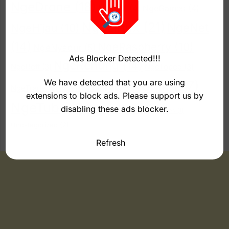
NgeDrone
(18)
NgeFM
(4)
NgeGames
(4)
NgeLinux
(21)
NgeNet
NgeHijau
(10)
(14)
NgeRaspberry
(10)
NgeNyadur
(5)
Ads Blocker Detected!!!
NgeRenung
(14)
NgeReff
(3)
NgeToped
(3)
We have detected that you are using
NgeTronik
(27)
NgeTrade
(3)
NgeTrav
(3)
extensions to block ads. Please support us by
NgeTube
(24)
NgeWifi
(8)
disabling these ads blocker.
NgoPed
(1)
Uncategorized
(2)
Refresh