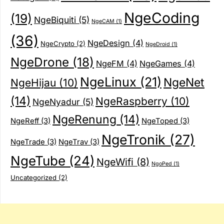
NgeCoding
(19)
NgeBiquiti
(5)
NgeCAM
(1)
(36)
NgeDesign
(4)
NgeCrypto
(2)
NgeDroid
(1)
NgeDrone
(18)
NgeFM
(4)
NgeGames
(4)
NgeLinux
(21)
NgeNet
NgeHijau
(10)
(14)
NgeRaspberry
(10)
NgeNyadur
(5)
NgeRenung
(14)
NgeReff
(3)
NgeToped
(3)
NgeTronik
(27)
NgeTrade
(3)
NgeTrav
(3)
NgeTube
(24)
NgeWifi
(8)
NgoPed
(1)
Uncategorized
(2)