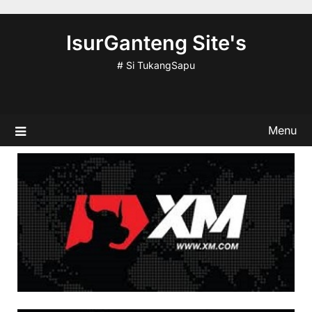
Skip
to
IsurGanteng Site's
content
# Si TukangSapu
Menu