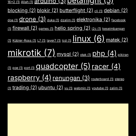
betaflight
(5)
arduino
(3)
16x2
(1)
Allah
(1)
blocking
(2)
blokir
(2)
butterflight
(2)
debian
(2)
cli
(1)
drone
(3)
elektronika
(2)
doa
(1)
duka
(1)
dzalim
(1)
facebook
firewall
(2)
helio spring
(2)
(1)
games
(1)
i2c
(1)
keseimbangan
linux
(6)
matek
(2)
(1)
Kübler-Ross
(1)
L7
(1)
layer7
(1)
lcd
(1)
mikrotik
(7)
php
(4)
mysql
(2)
otak
(1)
pikiran
quadcopter
(5)
racer
(4)
(1)
poe
(1)
port
(1)
raspberry
(4)
renungan
(3)
routerboard
(1)
stereo
trading
(2)
ubuntu
(2)
(1)
vu
(1)
webmin
(1)
youtube
(1)
zalim
(1)