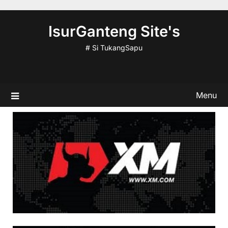
Skip
to
IsurGanteng Site's
content
# Si TukangSapu
Menu