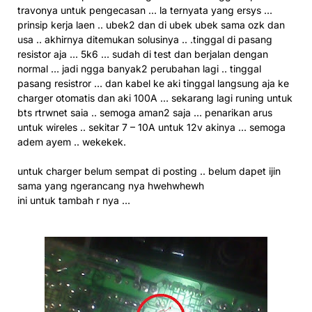
travonya untuk pengecasan … la ternyata yang ersys …
prinsip kerja laen .. ubek2 dan di ubek ubek sama ozk dan
usa .. akhirnya ditemukan solusinya .. .tinggal di pasang
resistor aja … 5k6 … sudah di test dan berjalan dengan
normal … jadi ngga banyak2 perubahan lagi .. tinggal
pasang resistror … dan kabel ke aki tinggal langsung aja ke
charger otomatis dan aki 100A … sekarang lagi runing untuk
bts rtrwnet saia .. semoga aman2 saja … penarikan arus
untuk wireles .. sekitar 7 – 10A untuk 12v akinya … semoga
adem ayem .. wekekek.
untuk charger belum sempat di posting .. belum dapet ijin
sama yang ngerancang nya hwehwhewh
ini untuk tambah r nya …