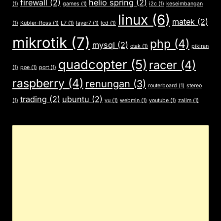
firewall
(2)
helio spring
(2)
(1)
games
(1)
i2c
(1)
keseimbangan
linux
(6)
matek
(2)
(1)
Kübler-Ross
(1)
L7
(1)
layer7
(1)
lcd
(1)
mikrotik
(7)
php
(4)
mysql
(2)
otak
(1)
pikiran
quadcopter
(5)
racer
(4)
(1)
poe
(1)
port
(1)
raspberry
(4)
renungan
(3)
routerboard
(1)
stereo
trading
(2)
ubuntu
(2)
(1)
vu
(1)
webmin
(1)
youtube
(1)
zalim
(1)