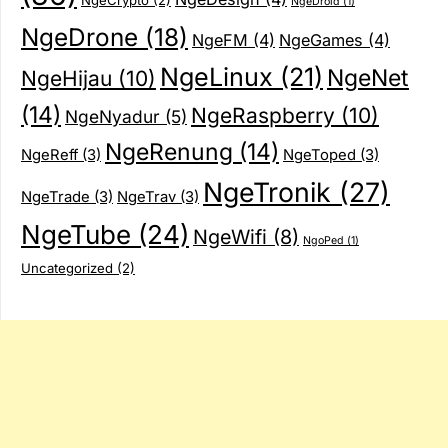
NgeCrypto
(2)
NgeDroid
(1)
NgeDrone
(18)
NgeFM
(4)
NgeGames
(4)
NgeLinux
(21)
NgeNet
NgeHijau
(10)
(14)
NgeRaspberry
(10)
NgeNyadur
(5)
NgeRenung
(14)
NgeReff
(3)
NgeToped
(3)
NgeTronik
(27)
NgeTrade
(3)
NgeTrav
(3)
NgeTube
(24)
NgeWifi
(8)
NgoPed
(1)
Uncategorized
(2)