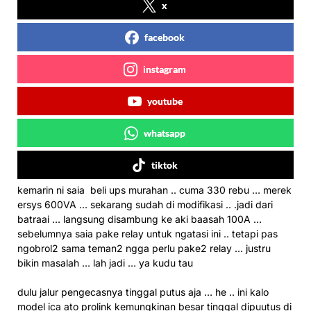
x
facebook
instagram
youtube
whatsapp
tiktok
kemarin ni saia beli ups murahan .. cuma 330 rebu … merek
ersys 600VA … sekarang sudah di modifikasi .. .jadi dari
batraai … langsung disambung ke aki baasah 100A …
sebelumnya saia pake relay untuk ngatasi ini .. tetapi pas
ngobrol2 sama teman2 ngga perlu pake2 relay … justru
bikin masalah … lah jadi … ya kudu tau
dulu jalur pengecasnya tinggal putus aja … he .. ini kalo
model ica ato prolink kemungkinan besar tinggal dipuutus di