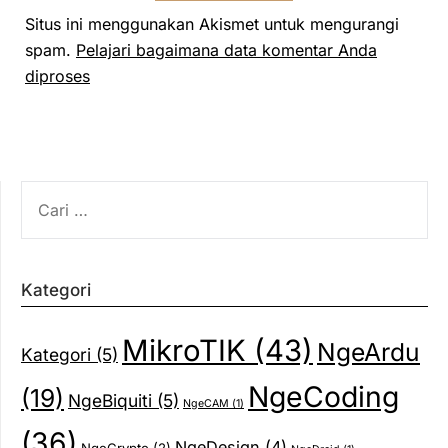
Situs ini menggunakan Akismet untuk mengurangi
spam.
Pelajari bagaimana data komentar Anda
diproses
CARI
UNTUK:
Kategori
MikroTIK
(43)
NgeArdu
Kategori
(5)
NgeCoding
(19)
NgeBiquiti
(5)
NgeCAM
(1)
(36)
NgeDesign
(4)