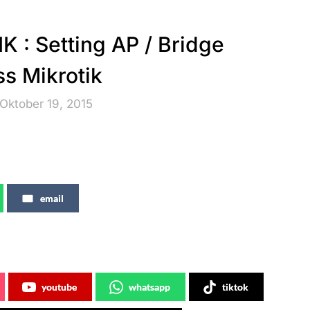
 : Setting AP / Bridge
ss Mikrotik
Oktober 19, 2015
email
youtube
whatsapp
tiktok