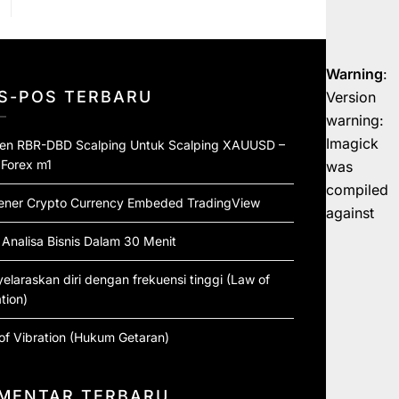
Warning
:
S-POS TERBARU
Version
warning:
Imagick
ten RBR-DBD Scalping Untuk Scalping XAUUSD –
 Forex m1
was
compiled
ener Crypto Currency Embeded TradingView
against
 Analisa Bisnis Dalam 30 Menit
elaraskan diri dengan frekuensi tinggi (Law of
tion)
of Vibration (Hukum Getaran)
MENTAR TERBARU