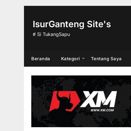
Skip
to
content
IsurGanteng Site's
# Si TukangSapu
Beranda
Kategori
Tentang Saya