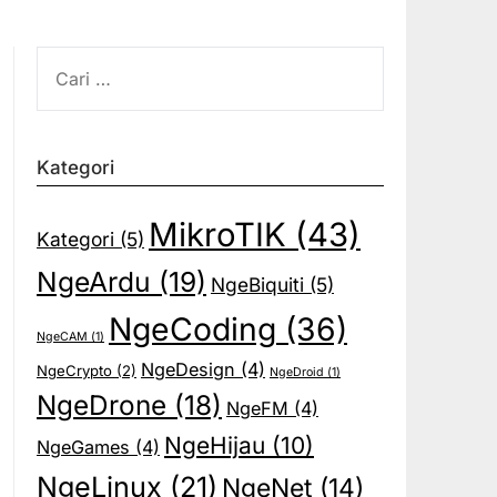
CARI
UNTUK:
Kategori
MikroTIK
(43)
Kategori
(5)
NgeArdu
(19)
NgeBiquiti
(5)
NgeCoding
(36)
NgeCAM
(1)
NgeDesign
(4)
NgeCrypto
(2)
NgeDroid
(1)
NgeDrone
(18)
NgeFM
(4)
NgeHijau
(10)
NgeGames
(4)
NgeLinux
(21)
NgeNet
(14)