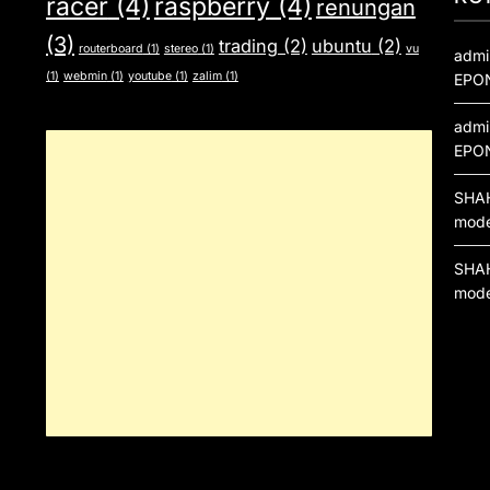
racer
(4)
raspberry
(4)
renungan
(3)
trading
(2)
ubuntu
(2)
routerboard
(1)
stereo
(1)
vu
admi
(1)
webmin
(1)
youtube
(1)
zalim
(1)
EPO
admi
EPO
SHA
mod
SHA
mod