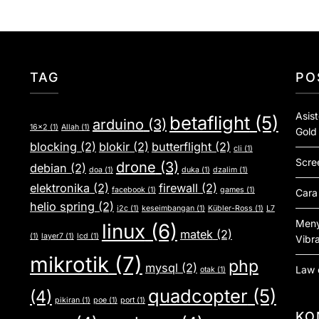
TAG
PO
Asis
betaflight
(5)
arduino
(3)
16x2
(1)
Allah
(1)
Gold
blocking
(2)
blokir
(2)
butterflight
(2)
cli
(1)
Scre
drone
(3)
debian
(2)
doa
(1)
duka
(1)
dzalim
(1)
elektronika
(2)
firewall
(2)
facebook
(1)
games
(1)
Cara
helio spring
(2)
i2c
(1)
keseimbangan
(1)
Kübler-Ross
(1)
L7
Meny
linux
(6)
matek
(2)
(1)
layer7
(1)
lcd
(1)
Vibra
mikrotik
(7)
php
mysql
(2)
Law 
otak
(1)
quadcopter
(5)
(4)
pikiran
(1)
poe
(1)
port
(1)
KO