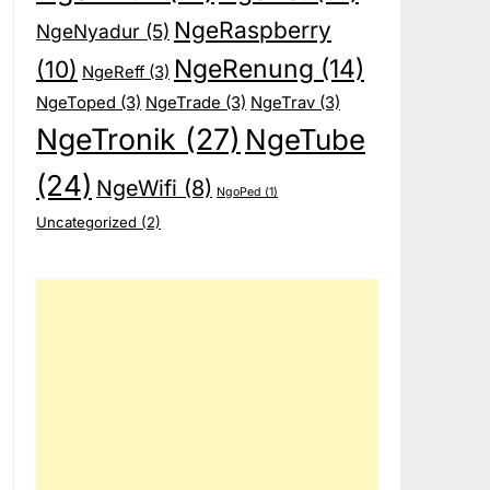
NgeRaspberry
NgeNyadur
(5)
NgeRenung
(14)
(10)
NgeReff
(3)
NgeToped
(3)
NgeTrade
(3)
NgeTrav
(3)
NgeTronik
(27)
NgeTube
(24)
NgeWifi
(8)
NgoPed
(1)
Uncategorized
(2)