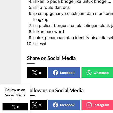
isikan ip pada bridge jika untuk bridge …
isi ip route dan dns
ip snmp gunanya untuk jam dan monitoring
lengkap
sntp client berguna untuk setingan clock 
isikan password
untuk penamaan atau identify bisa kita se
selesai
Share on Social Media
x
facebook
whatsapp
Follow us on Social Media
Follow us on
Social Media
x
facebook
instagram
x