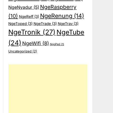
NgeRaspberry
NgeNyadur
(5)
NgeRenung
(14)
(10)
NgeReff
(3)
NgeToped
(3)
NgeTrade
(3)
NgeTrav
(3)
NgeTronik
(27)
NgeTube
(24)
NgeWifi
(8)
NgoPed
(1)
Uncategorized
(2)