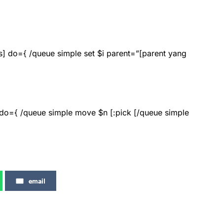
s] do={ /queue simple set $i parent=”[parent yang
] do={ /queue simple move $n [:pick [/queue simple
email