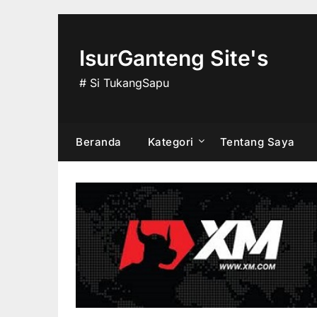
Skip
to
content
IsurGanteng Site's
# Si TukangSapu
Beranda
Kategori
Tentang Saya