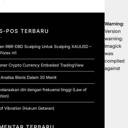
Warning
:
S-POS TERBARU
Version
warning:
Imagick
ten RBR-DBD Scalping Untuk Scalping XAUUSD –
 Forex m1
was
compiled
ener Crypto Currency Embeded TradingView
against
 Analisa Bisnis Dalam 30 Menit
elaraskan diri dengan frekuensi tinggi (Law of
tion)
of Vibration (Hukum Getaran)
MENTAR TERBARU