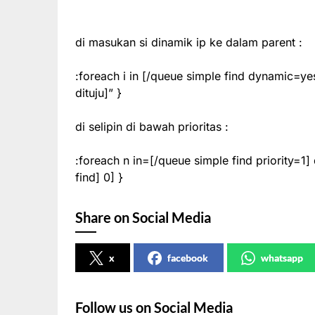
di masukan si dinamik ip ke dalam parent :
:foreach i in [/queue simple find dynamic=ye
dituju]” }
di selipin di bawah prioritas :
:foreach n in=[/queue simple find priority=1
find] 0] }
Share on Social Media
x
facebook
whatsapp
Follow us on Social Media