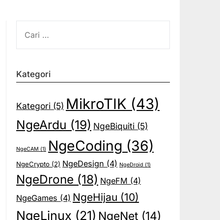
CARI
UNTUK:
Kategori
MikroTIK
(43)
Kategori
(5)
NgeArdu
(19)
NgeBiquiti
(5)
NgeCoding
(36)
NgeCAM
(1)
NgeDesign
(4)
NgeCrypto
(2)
NgeDroid
(1)
NgeDrone
(18)
NgeFM
(4)
NgeHijau
(10)
NgeGames
(4)
NgeLinux
(21)
NgeNet
(14)