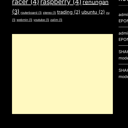
racer
(4)
raspberry
(4)
renungan
(3)
trading
(2)
ubuntu
(2)
routerboard
(1)
stereo
(1)
vu
admi
(1)
webmin
(1)
youtube
(1)
zalim
(1)
EPO
admi
EPO
SHA
mod
SHA
mod