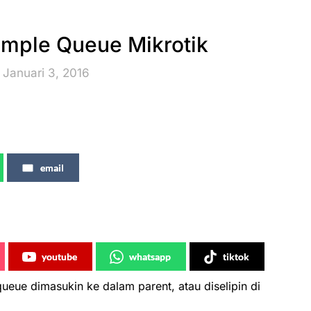
imple Queue Mikrotik
 Januari 3, 2016
email
youtube
whatsapp
tiktok
ueue dimasukin ke dalam parent, atau diselipin di