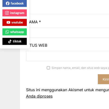
facebook
instagram
NAMA
*
youtube
whatsapp
tiktok
SITUS WEB
Simpan nama, email, dan situs web saya 
Situs ini menggunakan Akismet untuk mengu
Anda diproses