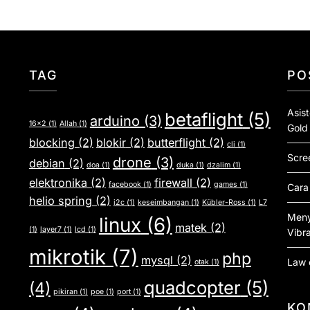
TAG
PO
Asis
betaflight
(5)
arduino
(3)
16x2
(1)
Allah
(1)
Gold
blocking
(2)
blokir
(2)
butterflight
(2)
cli
(1)
Scre
drone
(3)
debian
(2)
doa
(1)
duka
(1)
dzalim
(1)
elektronika
(2)
firewall
(2)
facebook
(1)
games
(1)
Cara
helio spring
(2)
i2c
(1)
keseimbangan
(1)
Kübler-Ross
(1)
L7
Meny
linux
(6)
matek
(2)
(1)
layer7
(1)
lcd
(1)
Vibra
mikrotik
(7)
php
mysql
(2)
Law 
otak
(1)
quadcopter
(5)
(4)
pikiran
(1)
poe
(1)
port
(1)
KO