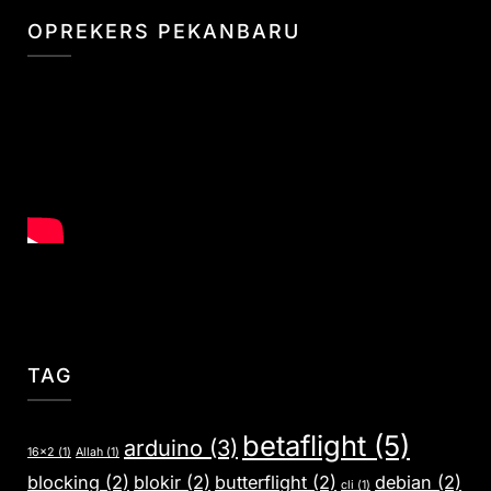
OPREKERS PEKANBARU
TAG
betaflight
(5)
arduino
(3)
16x2
(1)
Allah
(1)
blocking
(2)
blokir
(2)
butterflight
(2)
debian
(2)
cli
(1)