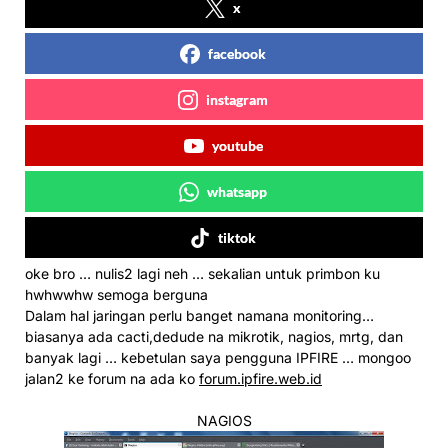
x
facebook
instagram
youtube
whatsapp
tiktok
oke bro … nulis2 lagi neh … sekalian untuk primbon ku
hwhwwhw semoga berguna
Dalam hal jaringan perlu banget namana monitoring…
biasanya ada cacti,dedude na mikrotik, nagios, mrtg, dan
banyak lagi … kebetulan saya pengguna IPFIRE … mongoo
jalan2 ke forum na ada ko
forum.ipfire.web.id
NAGIOS