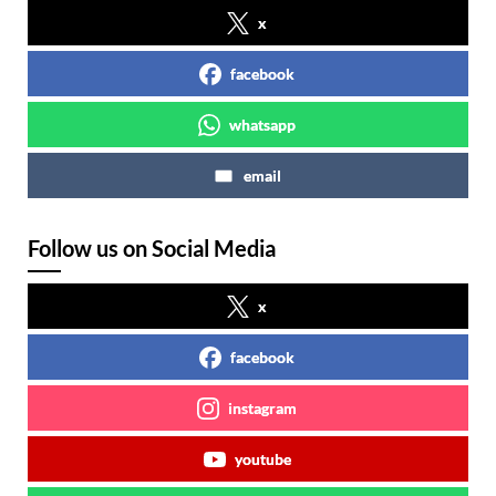
x
facebook
whatsapp
email
Follow us on Social Media
x
facebook
instagram
youtube