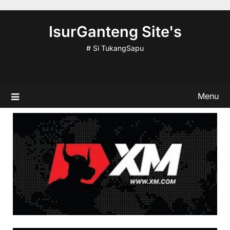
Skip
to
IsurGanteng Site's
content
# Si TukangSapu
Menu