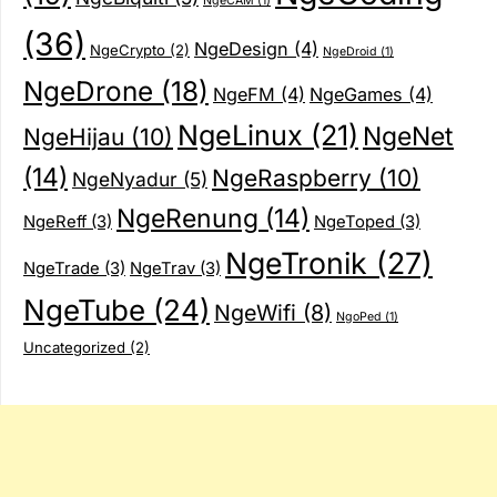
NgeCAM
(1)
(36)
NgeDesign
(4)
NgeCrypto
(2)
NgeDroid
(1)
NgeDrone
(18)
NgeFM
(4)
NgeGames
(4)
NgeLinux
(21)
NgeNet
NgeHijau
(10)
(14)
NgeRaspberry
(10)
NgeNyadur
(5)
NgeRenung
(14)
NgeReff
(3)
NgeToped
(3)
NgeTronik
(27)
NgeTrade
(3)
NgeTrav
(3)
NgeTube
(24)
NgeWifi
(8)
NgoPed
(1)
Uncategorized
(2)