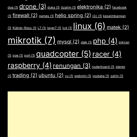
drone
(3)
elektronika
(2)
doa
(1)
duka
(1)
dzalim
(1)
facebook
firewall
(2)
helio spring
(2)
(1)
games
(1)
i2c
(1)
keseimbangan
linux
(6)
matek
(2)
(1)
Kübler-Ross
(1)
L7
(1)
layer7
(1)
lcd
(1)
mikrotik
(7)
php
(4)
mysql
(2)
otak
(1)
pikiran
quadcopter
(5)
racer
(4)
(1)
poe
(1)
port
(1)
raspberry
(4)
renungan
(3)
routerboard
(1)
stereo
trading
(2)
ubuntu
(2)
(1)
vu
(1)
webmin
(1)
youtube
(1)
zalim
(1)