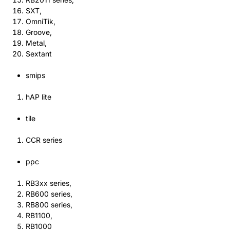
SXT,
OmniTik,
Groove,
Metal,
Sextant
smips
hAP lite
tile
CCR series
ppc
RB3xx series,
RB600 series,
RB800 series,
RB1100,
RB1000