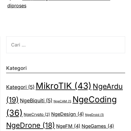
diproses
CARI
UNTUK:
Kategori
MikroTIK
(43)
NgeArdu
Kategori
(5)
NgeCoding
(19)
NgeBiquiti
(5)
NgeCAM
(1)
(36)
NgeDesign
(4)
NgeCrypto
(2)
NgeDroid
(1)
NgeDrone
(18)
NgeFM
(4)
NgeGames
(4)