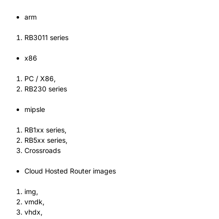
arm
RB3011 series
x86
PC / X86,
RB230 series
mipsle
RB1xx series,
RB5xx series,
Crossroads
Cloud Hosted Router
images
img,
vmdk,
vhdx,