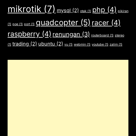
mikrotik
(7)
php
(4)
mysql
(2)
otak
(1)
pikiran
quadcopter
(5)
racer
(4)
(1)
poe
(1)
port
(1)
raspberry
(4)
renungan
(3)
routerboard
(1)
stereo
trading
(2)
ubuntu
(2)
(1)
vu
(1)
webmin
(1)
youtube
(1)
zalim
(1)