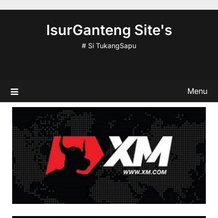
Skip
to
IsurGanteng Site's
content
# Si TukangSapu
Menu