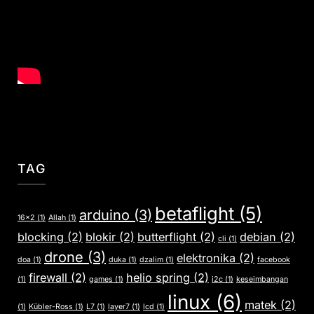
TAG
betaflight
(5)
arduino
(3)
16x2
(1)
Allah
(1)
blocking
(2)
blokir
(2)
butterflight
(2)
debian
(2)
cli
(1)
drone
(3)
elektronika
(2)
doa
(1)
duka
(1)
dzalim
(1)
facebook
firewall
(2)
helio spring
(2)
(1)
games
(1)
i2c
(1)
keseimbangan
linux
(6)
matek
(2)
(1)
Kübler-Ross
(1)
L7
(1)
layer7
(1)
lcd
(1)