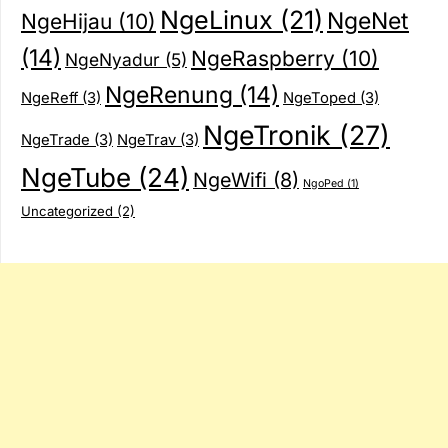
NgeLinux
(21)
NgeNet
NgeHijau
(10)
(14)
NgeRaspberry
(10)
NgeNyadur
(5)
NgeRenung
(14)
NgeReff
(3)
NgeToped
(3)
NgeTronik
(27)
NgeTrade
(3)
NgeTrav
(3)
NgeTube
(24)
NgeWifi
(8)
NgoPed
(1)
Uncategorized
(2)