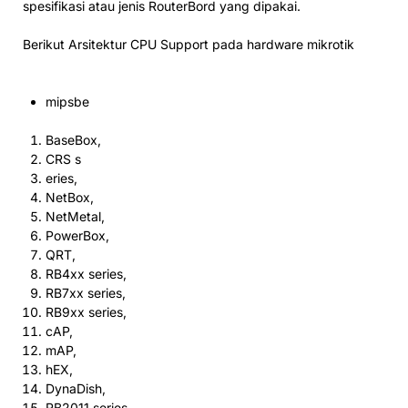
spesifikasi atau jenis RouterBord yang dipakai.
Berikut Arsitektur CPU Support pada hardware mikrotik
mipsbe
BaseBox,
CRS s
eries,
NetBox,
NetMetal,
PowerBox,
QRT,
RB4xx series,
RB7xx series,
RB9xx series,
cAP,
mAP,
hEX,
DynaDish,
RB2011 series,