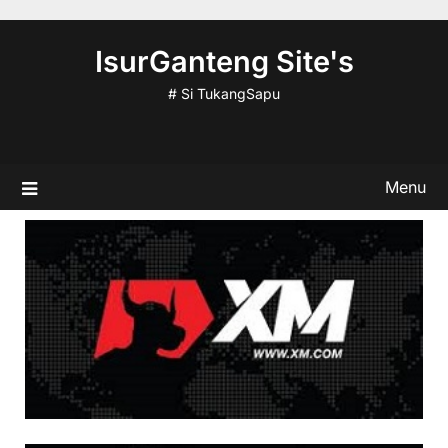
Skip
to
IsurGanteng Site's
content
# Si TukangSapu
Menu