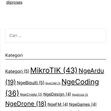
diproses
CARI
UNTUK:
Kategori
MikroTIK
(43)
NgeArdu
Kategori
(5)
NgeCoding
(19)
NgeBiquiti
(5)
NgeCAM
(1)
(36)
NgeDesign
(4)
NgeCrypto
(2)
NgeDroid
(1)
NgeDrone
(18)
NgeFM
(4)
NgeGames
(4)