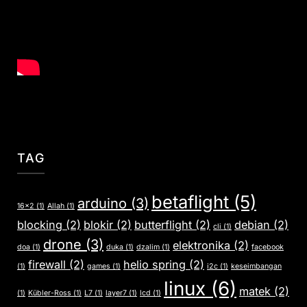
TAG
betaflight
(5)
arduino
(3)
16x2
(1)
Allah
(1)
blocking
(2)
blokir
(2)
butterflight
(2)
debian
(2)
cli
(1)
drone
(3)
elektronika
(2)
doa
(1)
duka
(1)
dzalim
(1)
facebook
firewall
(2)
helio spring
(2)
(1)
games
(1)
i2c
(1)
keseimbangan
linux
(6)
matek
(2)
(1)
Kübler-Ross
(1)
L7
(1)
layer7
(1)
lcd
(1)