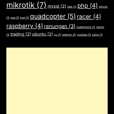
mikrotik
(7)
php
(4)
mysql
(2)
otak
(1)
pikiran
quadcopter
(5)
racer
(4)
(1)
poe
(1)
port
(1)
raspberry
(4)
renungan
(3)
routerboard
(1)
stereo
trading
(2)
ubuntu
(2)
(1)
vu
(1)
webmin
(1)
youtube
(1)
zalim
(1)