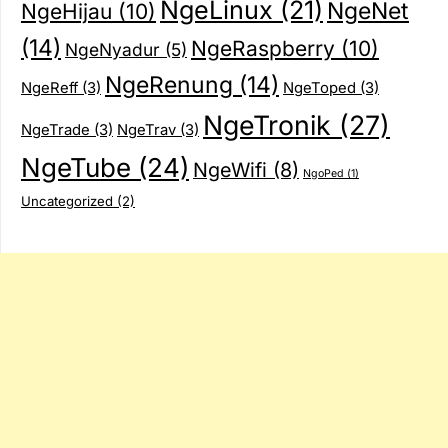
NgeLinux
(21)
NgeNet
NgeHijau
(10)
(14)
NgeRaspberry
(10)
NgeNyadur
(5)
NgeRenung
(14)
NgeReff
(3)
NgeToped
(3)
NgeTronik
(27)
NgeTrade
(3)
NgeTrav
(3)
NgeTube
(24)
NgeWifi
(8)
NgoPed
(1)
Uncategorized
(2)