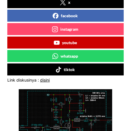
x
facebook
instagram
youtube
whatsapp
tiktok
Link diskusinya :
disini