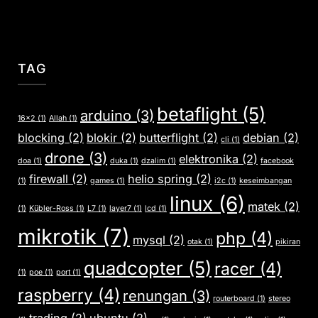
TAG
betaflight
(5)
arduino
(3)
16x2
(1)
Allah
(1)
blocking
(2)
blokir
(2)
butterflight
(2)
debian
(2)
cli
(1)
drone
(3)
elektronika
(2)
doa
(1)
duka
(1)
dzalim
(1)
facebook
firewall
(2)
helio spring
(2)
(1)
games
(1)
i2c
(1)
keseimbangan
linux
(6)
matek
(2)
(1)
Kübler-Ross
(1)
L7
(1)
layer7
(1)
lcd
(1)
mikrotik
(7)
php
(4)
mysql
(2)
otak
(1)
pikiran
quadcopter
(5)
racer
(4)
(1)
poe
(1)
port
(1)
raspberry
(4)
renungan
(3)
routerboard
(1)
stereo