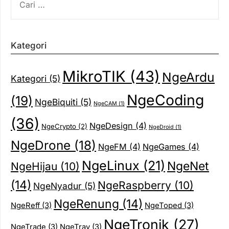
UNTUK:
Kategori
MikroTIK
(43)
NgeArdu
Kategori
(5)
NgeCoding
(19)
NgeBiquiti
(5)
NgeCAM
(1)
(36)
NgeDesign
(4)
NgeCrypto
(2)
NgeDroid
(1)
NgeDrone
(18)
NgeFM
(4)
NgeGames
(4)
NgeLinux
(21)
NgeNet
NgeHijau
(10)
(14)
NgeRaspberry
(10)
NgeNyadur
(5)
NgeRenung
(14)
NgeReff
(3)
NgeToped
(3)
NgeTronik
(27)
NgeTrade
(3)
NgeTrav
(3)