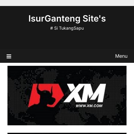
Skip
to
IsurGanteng Site's
content
# Si TukangSapu
Menu