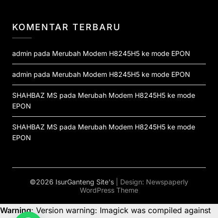
KOMENTAR TERBARU
admin
pada
Merubah Modem H8245H5 ke mode EPON
admin
pada
Merubah Modem H8245H5 ke mode EPON
SHAHBAZ MS
pada
Merubah Modem H8245H5 ke mode
EPON
SHAHBAZ MS
pada
Merubah Modem H8245H5 ke mode
EPON
©2026 IsurGanteng Site's
| Design:
Newspaperly
WordPress Theme
Warning
: Version warning: Imagick was compiled against