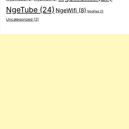
NgeTube
(24)
NgeWifi
(8)
NgoPed
(1)
Uncategorized
(2)