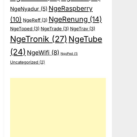
NgeRaspberry
NgeNyadur
(5)
NgeRenung
(14)
(10)
NgeReff
(3)
NgeToped
(3)
NgeTrade
(3)
NgeTrav
(3)
NgeTronik
(27)
NgeTube
(24)
NgeWifi
(8)
NgoPed
(1)
Uncategorized
(2)