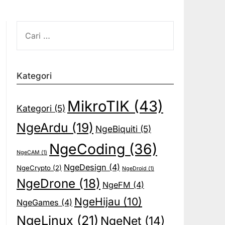
CARI
UNTUK:
Kategori
MikroTIK
(43)
Kategori
(5)
NgeArdu
(19)
NgeBiquiti
(5)
NgeCoding
(36)
NgeCAM
(1)
NgeDesign
(4)
NgeCrypto
(2)
NgeDroid
(1)
NgeDrone
(18)
NgeFM
(4)
NgeHijau
(10)
NgeGames
(4)
NgeLinux
(21)
NgeNet
(14)