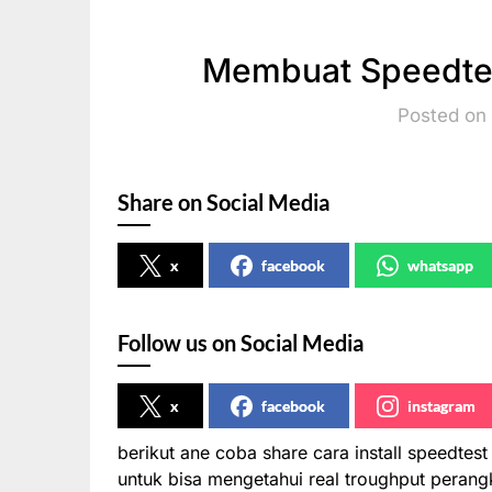
Membuat Speedtes
Posted on 
Share on Social Media
x
facebook
whatsapp
Follow us on Social Media
x
facebook
instagram
berikut ane coba share cara install speedtest
untuk bisa mengetahui real troughput perang