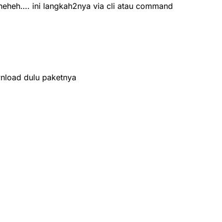
eheheh…. ini langkah2nya via cli atau command
nload dulu paketnya