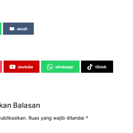
email
youtube
whatsapp
tiktok
kan Balasan
ublikasikan.
Ruas yang wajib ditandai
*