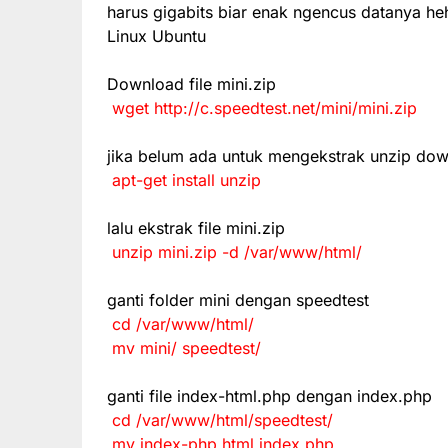
harus gigabits biar enak ngencus datanya h
Linux Ubuntu
Download file mini.zip
wget http://c.speedtest.net/mini/mini.zip
jika belum ada untuk mengekstrak unzip dow
apt-get install unzip
lalu ekstrak file mini.zip
unzip mini.zip -d /var/www/html/
ganti folder mini dengan speedtest
cd /var/www/html/
mv mini/ speedtest/
ganti file index-html.php dengan index.php
cd /var/www/html/speedtest/
mv index-php.html index.php