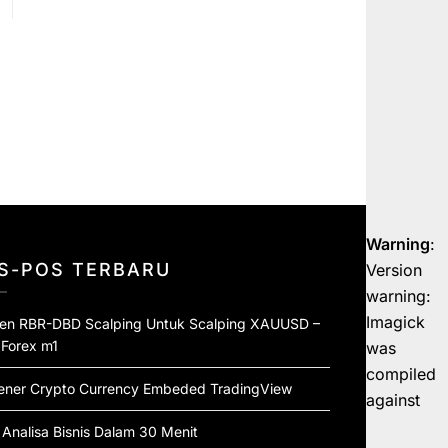
Warning
:
S-POS TERBARU
Version
warning:
Imagick
ten RBR-DBD Scalping Untuk Scalping XAUUSD –
 Forex m1
was
compiled
ener Crypto Currency Embeded TradingView
against
 Analisa Bisnis Dalam 30 Menit