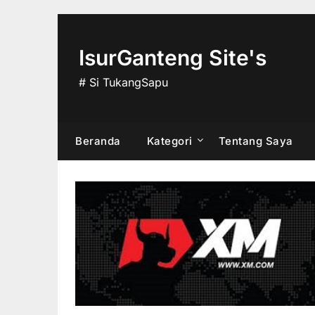
Skip
to
content
IsurGanteng Site's
# Si TukangSapu
Beranda
Kategori
Tentang Saya