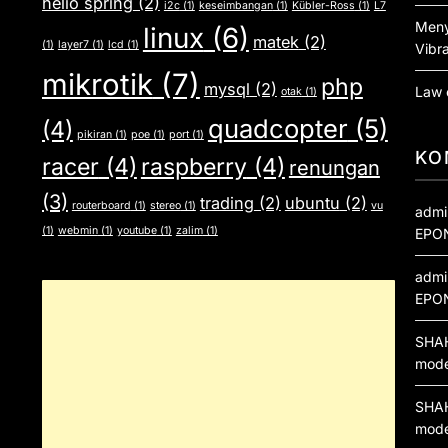
helio spring
(2)
i2c
(1)
keseimbangan
(1)
Kübler-Ross
(1)
L7
Meny
linux
(6)
matek
(2)
(1)
layer7
(1)
lcd
(1)
Vibra
mikrotik
(7)
php
mysql
(2)
Law 
otak
(1)
quadcopter
(5)
(4)
pikiran
(1)
poe
(1)
port
(1)
KO
racer
(4)
raspberry
(4)
renungan
(3)
trading
(2)
ubuntu
(2)
routerboard
(1)
stereo
(1)
vu
admi
(1)
webmin
(1)
youtube
(1)
zalim
(1)
EPO
admi
EPO
SHA
mod
SHA
mod