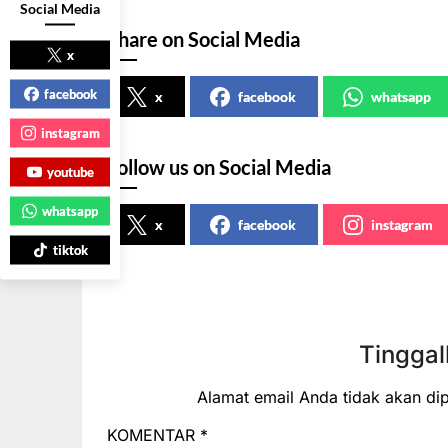
Social Media
Share on Social Media
x
facebook
x
facebook
whatsapp
instagram
Follow us on Social Media
youtube
whatsapp
x
facebook
instagram
tiktok
Tinggal
Alamat email Anda tidak akan dip
KOMENTAR
*