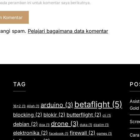
pada peramban ini untuk komentar saya berikutnya.
rangi spam.
Pelajari bagaimana data komentar
TAG
PO
Asis
betaflight
(5)
arduino
(3)
16x2
(1)
Allah
(1)
Gold
blocking
(2)
blokir
(2)
butterflight
(2)
cli
(1)
Scre
drone
(3)
debian
(2)
doa
(1)
duka
(1)
dzalim
(1)
elektronika
(2)
firewall
(2)
facebook
(1)
games
(1)
Cara