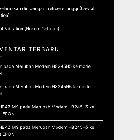
elaraskan diri dengan frekuensi tinggi (Law of
tion)
of Vibration (Hukum Getaran)
MENTAR TERBARU
n
pada
Merubah Modem H8245H5 ke mode
N
n
pada
Merubah Modem H8245H5 ke mode
N
HBAZ MS
pada
Merubah Modem H8245H5 ke
e EPON
HBAZ MS
pada
Merubah Modem H8245H5 ke
e EPON