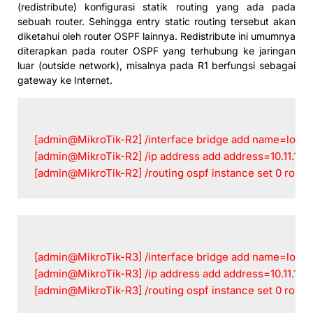
(redistribute) konfigurasi statik routing yang ada pada
sebuah router. Sehingga entry static routing tersebut akan
diketahui oleh router OSPF lainnya. Redistribute ini umumnya
diterapkan pada router OSPF yang terhubung ke jaringan
luar (outside network), misalnya pada R1 berfungsi sebagai
gateway ke Internet.
[admin@MikroTik-R2] /interface bridge add name=loop
[admin@MikroTik-R2] /ip address add address=10.11.12.
[admin@MikroTik-R2] /routing ospf instance set 0 router
[admin@MikroTik-R3] /interface bridge add name=loop
[admin@MikroTik-R3] /ip address add address=10.11.12.
[admin@MikroTik-R3] /routing ospf instance set 0 router