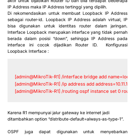
aktif untuk dijadikan Router ID dan bila terdapat beberapa
IP Address maka IP Address tertinggi yang dipilih.
Di rekomendasikan untuk membuat Loopback IP Address
sebagai router-id. Loopback IP Address adalah virtual, IP
bisa digunakan untuk identitas router dalam jaringan.
Interface Loopback merupakan interface yang tidak pernah
berada dalam posisi “down”, sehingga IP Address pada
interface ini cocok dijadikan Router ID. Konfigurasi
Loopback Interface :
[admin@MikroTik-R1] /interface bridge add name=loop
[admin@MikroTik-R1] /ip address add address=10.11.12.1
[admin@MikroTik-R1] /routing ospf instance set 0 router-
Karena R1 mempunyai jalur gateway ke internet jadi
ditambahkan option “distribute-default=always-as-type-1”.
OSPF juga dapat digunakan untuk menyebarkan