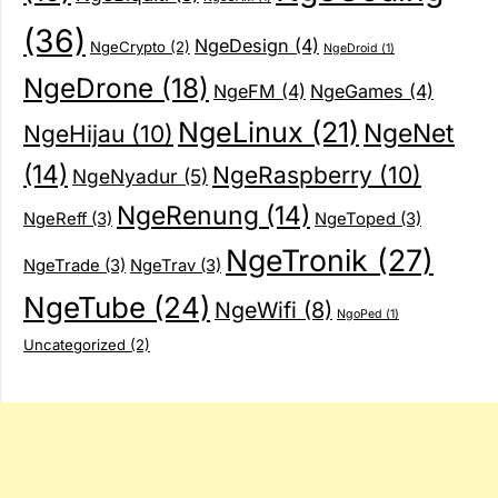
(36)
NgeDesign
(4)
NgeCrypto
(2)
NgeDroid
(1)
NgeDrone
(18)
NgeFM
(4)
NgeGames
(4)
NgeLinux
(21)
NgeNet
NgeHijau
(10)
(14)
NgeRaspberry
(10)
NgeNyadur
(5)
NgeRenung
(14)
NgeReff
(3)
NgeToped
(3)
NgeTronik
(27)
NgeTrade
(3)
NgeTrav
(3)
NgeTube
(24)
NgeWifi
(8)
NgoPed
(1)
Uncategorized
(2)