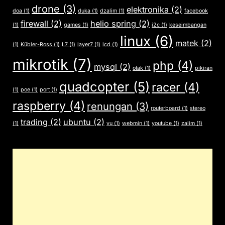
drone
(3)
elektronika
(2)
doa
(1)
duka
(1)
dzalim
(1)
facebook
firewall
(2)
helio spring
(2)
(1)
games
(1)
i2c
(1)
keseimbangan
linux
(6)
matek
(2)
(1)
Kübler-Ross
(1)
L7
(1)
layer7
(1)
lcd
(1)
mikrotik
(7)
php
(4)
mysql
(2)
otak
(1)
pikiran
quadcopter
(5)
racer
(4)
(1)
poe
(1)
port
(1)
raspberry
(4)
renungan
(3)
routerboard
(1)
stereo
trading
(2)
ubuntu
(2)
(1)
vu
(1)
webmin
(1)
youtube
(1)
zalim
(1)