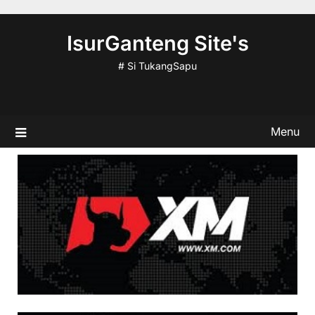
Skip
to
IsurGanteng Site's
content
# Si TukangSapu
Menu