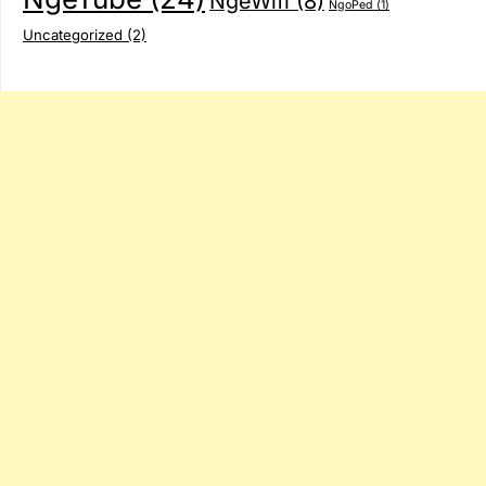
NgeWifi
(8)
NgoPed
(1)
Uncategorized
(2)