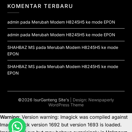
KOMENTAR TERBARU
admin
pada
Merubah Modem H8245H5 ke mode EPON
admin
pada
Merubah Modem H8245H5 ke mode EPON
SHAHBAZ MS
pada
Merubah Modem H8245H5 ke mode
EPON
SHAHBAZ MS
pada
Merubah Modem H8245H5 ke mode
EPON
©2026 IsurGanteng Site's
| Design:
Newspaperly
WordPress Theme
Warning
: Version warning: Imagick was compiled against
ImageMagick version 1692 but version 1693 is loaded.