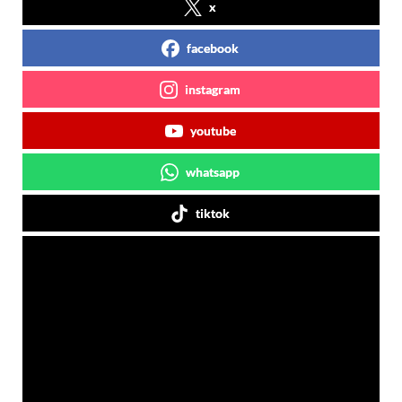
x
facebook
instagram
youtube
whatsapp
tiktok