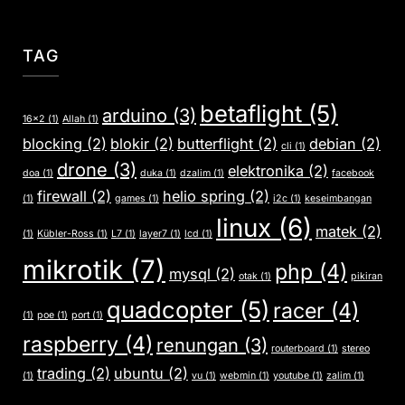
TAG
betaflight
(5)
arduino
(3)
16x2
(1)
Allah
(1)
blocking
(2)
blokir
(2)
butterflight
(2)
debian
(2)
cli
(1)
drone
(3)
elektronika
(2)
doa
(1)
duka
(1)
dzalim
(1)
facebook
firewall
(2)
helio spring
(2)
(1)
games
(1)
i2c
(1)
keseimbangan
linux
(6)
matek
(2)
(1)
Kübler-Ross
(1)
L7
(1)
layer7
(1)
lcd
(1)
mikrotik
(7)
php
(4)
mysql
(2)
otak
(1)
pikiran
quadcopter
(5)
racer
(4)
(1)
poe
(1)
port
(1)
raspberry
(4)
renungan
(3)
routerboard
(1)
stereo
trading
(2)
ubuntu
(2)
(1)
vu
(1)
webmin
(1)
youtube
(1)
zalim
(1)