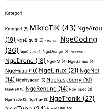
Kategori
MikroTIK
(43)
NgeArdu
Kategori
(5)
NgeCoding
(19)
NgeBiquiti
(5)
NgeCAM
(1)
(36)
NgeDesign
(4)
NgeCrypto
(2)
NgeDroid
(1)
NgeDrone
(18)
NgeFM
(4)
NgeGames
(4)
NgeLinux
(21)
NgeNet
NgeHijau
(10)
(14)
NgeRaspberry
(10)
NgeNyadur
(5)
NgeRenung
(14)
NgeReff
(3)
NgeToped
(3)
NgeTronik
(27)
NgeTrade
(3)
NgeTrav
(3)
NgeTube
(24)