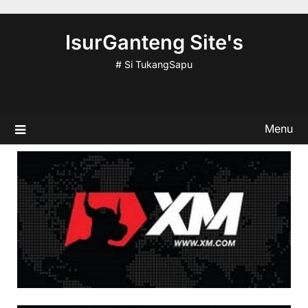
Skip
to
IsurGanteng Site's
content
# Si TukangSapu
Menu