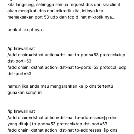
kita langsung, sehingga semua request dns dari sisi client
akan mengikuti dns dari mikrotik kita, intinya kita
memaksakan port 53 udp dan tcp di nat mikrotik nya…
berikut skript nya :
/ip firewall nat
/add chain=dstnat action=dst-nat to-ports=53 protocol=tcp
dst-port=53
/add chain=dstnat action=dst-nat to-ports=53 protocol=udp
dst-port=53
namun jika anda mau mengarahkan ke ip dns tertentu
gunakan script ini :
/ip firewall nat
/add chain=dstnat action=dst-nat to-addresses=[ip dns
yang dituju] to-ports=53 protocol=tcp dst-port=53
/add chain=dstnat action=dst-nat to-addresses=[ip dns