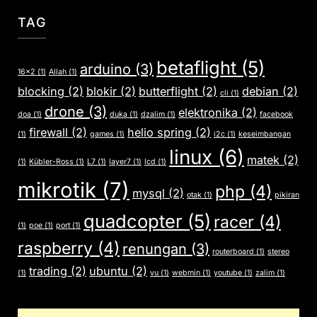
TAG
betaflight
(5)
arduino
(3)
16x2
(1)
Allah
(1)
blocking
(2)
blokir
(2)
butterflight
(2)
debian
(2)
cli
(1)
drone
(3)
elektronika
(2)
doa
(1)
duka
(1)
dzalim
(1)
facebook
firewall
(2)
helio spring
(2)
(1)
games
(1)
i2c
(1)
keseimbangan
linux
(6)
matek
(2)
(1)
Kübler-Ross
(1)
L7
(1)
layer7
(1)
lcd
(1)
mikrotik
(7)
php
(4)
mysql
(2)
otak
(1)
pikiran
quadcopter
(5)
racer
(4)
(1)
poe
(1)
port
(1)
raspberry
(4)
renungan
(3)
routerboard
(1)
stereo
trading
(2)
ubuntu
(2)
(1)
vu
(1)
webmin
(1)
youtube
(1)
zalim
(1)