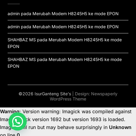
admin
pada
Merubah Modem H8245H5 ke mode EPON
admin
pada
Merubah Modem H8245H5 ke mode EPON
SHAHBAZ MS
pada
Merubah Modem H8245H5 ke mode
EPON
SHAHBAZ MS
pada
Merubah Modem H8245H5 ke mode
EPON
©2026 IsurGanteng Site's
| Design:
Newspaperly
WordPress Theme
Warning
: Version warning: Imagick was compiled against
ImageMagick version 1692 but version 1693 is loaded.
Imagick will run but may behave surprisingly in
Unknown
on line
0