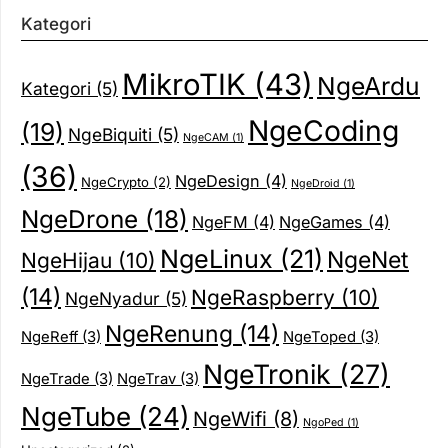
Kategori
MikroTIK
(43)
NgeArdu
Kategori
(5)
NgeCoding
(19)
NgeBiquiti
(5)
NgeCAM
(1)
(36)
NgeDesign
(4)
NgeCrypto
(2)
NgeDroid
(1)
NgeDrone
(18)
NgeFM
(4)
NgeGames
(4)
NgeLinux
(21)
NgeNet
NgeHijau
(10)
(14)
NgeRaspberry
(10)
NgeNyadur
(5)
NgeRenung
(14)
NgeReff
(3)
NgeToped
(3)
NgeTronik
(27)
NgeTrade
(3)
NgeTrav
(3)
NgeTube
(24)
NgeWifi
(8)
NgoPed
(1)