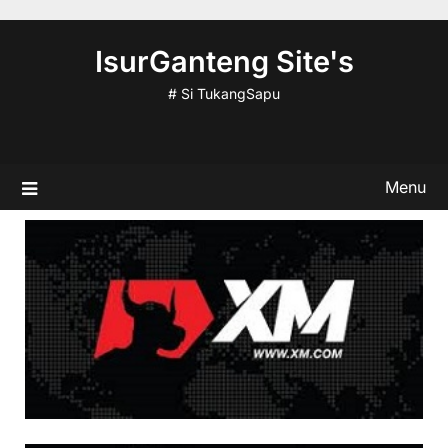
Skip
to
IsurGanteng Site's
content
# Si TukangSapu
Menu