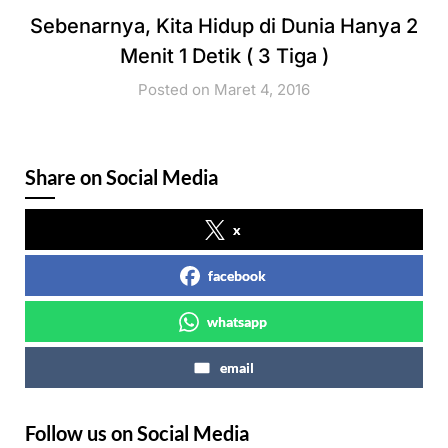
Sebenarnya, Kita Hidup di Dunia Hanya 2
Menit 1 Detik ( 3 Tiga )
Posted on Maret 4, 2016
Share on Social Media
x
facebook
whatsapp
email
Follow us on Social Media