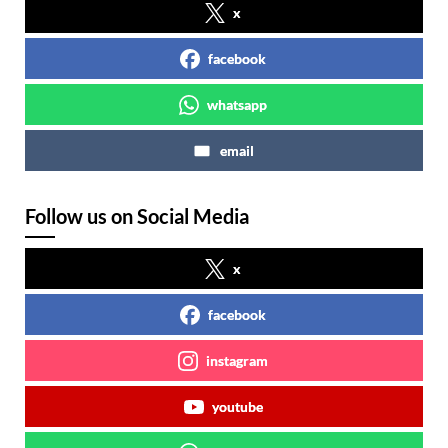
x
facebook
whatsapp
email
Follow us on Social Media
x
facebook
instagram
youtube