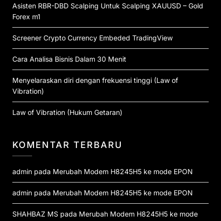
Asisten RBR-DBD Scalping Untuk Scalping XAUUSD – Gold
Forex m1
Screener Crypto Currency Embeded TradingView
Cara Analisa Bisnis Dalam 30 Menit
Menyelaraskan diri dengan frekuensi tinggi (Law of
Vibration)
Law of Vibration (Hukum Getaran)
KOMENTAR TERBARU
admin
pada
Merubah Modem H8245H5 ke mode EPON
admin
pada
Merubah Modem H8245H5 ke mode EPON
SHAHBAZ MS
pada
Merubah Modem H8245H5 ke mode