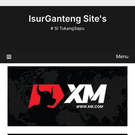
Skip
to
IsurGanteng Site's
content
# Si TukangSapu
Menu