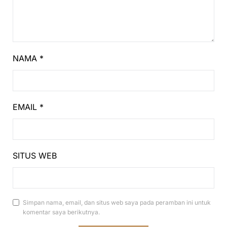
NAMA
*
EMAIL
*
SITUS WEB
Simpan nama, email, dan situs web saya pada peramban ini untuk
komentar saya berikutnya.