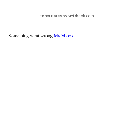
Forex Rates
by Myfxbook.com