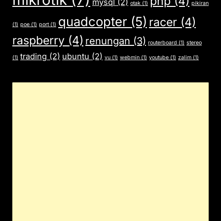
php
(4)
mysql
(2)
otak
(1)
pikiran
quadcopter
(5)
racer
(4)
(1)
poe
(1)
port
(1)
raspberry
(4)
renungan
(3)
routerboard
(1)
stereo
trading
(2)
ubuntu
(2)
(1)
vu
(1)
webmin
(1)
youtube
(1)
zalim
(1)