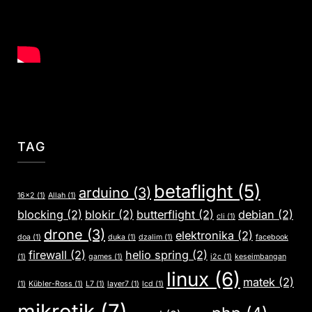
TAG
betaflight
(5)
arduino
(3)
16x2
(1)
Allah
(1)
blocking
(2)
blokir
(2)
butterflight
(2)
debian
(2)
cli
(1)
drone
(3)
elektronika
(2)
doa
(1)
duka
(1)
dzalim
(1)
facebook
firewall
(2)
helio spring
(2)
(1)
games
(1)
i2c
(1)
keseimbangan
linux
(6)
matek
(2)
(1)
Kübler-Ross
(1)
L7
(1)
layer7
(1)
lcd
(1)
mikrotik
(7)