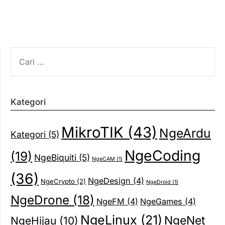
CARI
UNTUK:
Kategori
MikroTIK
(43)
NgeArdu
Kategori
(5)
NgeCoding
(19)
NgeBiquiti
(5)
NgeCAM
(1)
(36)
NgeDesign
(4)
NgeCrypto
(2)
NgeDroid
(1)
NgeDrone
(18)
NgeFM
(4)
NgeGames
(4)
NgeLinux
(21)
NgeNet
NgeHijau
(10)