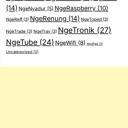
(14)
NgeRaspberry
(10)
NgeNyadur
(5)
NgeRenung
(14)
NgeReff
(3)
NgeToped
(3)
NgeTronik
(27)
NgeTrade
(3)
NgeTrav
(3)
NgeTube
(24)
NgeWifi
(8)
NgoPed
(1)
Uncategorized
(2)