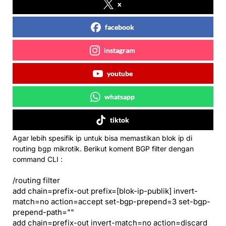
x
facebook
instagram
youtube
whatsapp
tiktok
Agar lebih spesifik ip untuk bisa memastikan blok ip di
routing bgp mikrotik. Berikut koment BGP filter dengan
command CLI :
/routing filter
add chain=prefix-out prefix=[blok-ip-publik] invert-
match=no action=accept set-bgp-prepend=3 set-bgp-
prepend-path=""
add chain=prefix-out invert-match=no action=discard