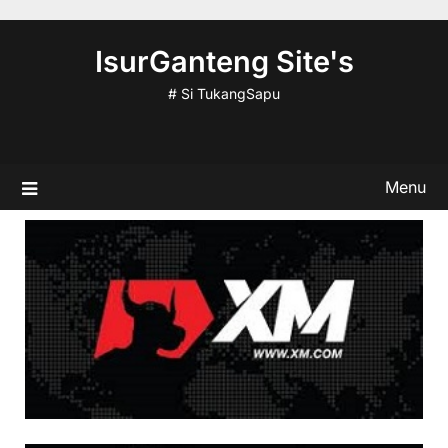
Skip
to
IsurGanteng Site's
content
# Si TukangSapu
Menu