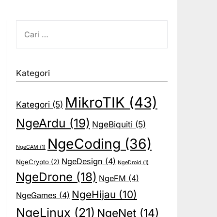
CARI
UNTUK:
Kategori
MikroTIK
(43)
Kategori
(5)
NgeArdu
(19)
NgeBiquiti
(5)
NgeCoding
(36)
NgeCAM
(1)
NgeDesign
(4)
NgeCrypto
(2)
NgeDroid
(1)
NgeDrone
(18)
NgeFM
(4)
NgeHijau
(10)
NgeGames
(4)
NgeLinux
(21)
NgeNet
(14)