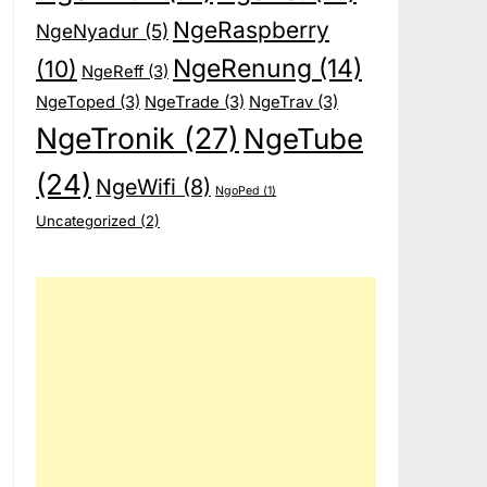
NgeRaspberry
NgeNyadur
(5)
NgeRenung
(14)
(10)
NgeReff
(3)
NgeToped
(3)
NgeTrade
(3)
NgeTrav
(3)
NgeTronik
(27)
NgeTube
(24)
NgeWifi
(8)
NgoPed
(1)
Uncategorized
(2)