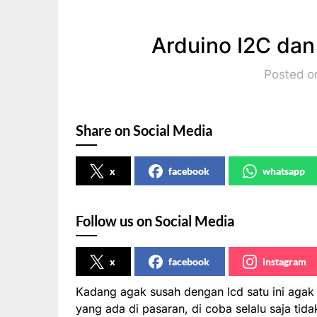
Arduino I2C da
Posted on
Share on Social Media
x
facebook
whatsapp
Follow us on Social Media
x
facebook
instagram
Kadang agak susah dengan lcd satu ini agak 
yang ada di pasaran, di coba selalu saja ti