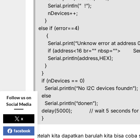
Serial.println(” !”);
nDevices++;
}
else if (error==4)
{
Serial.print(“Unknow error at address 0
if (address<16 br="" nbsp=""> Serial
Serial.println(address,HEX);
}
}
if (nDevices == 0)
Serial.println(“No I2C devices foundn”);
else
Follow us on
Serial.println(“donen”);
Social Media
delay(5000); // wait 5 seconds for 
}
x
facebook
setelah kita dapatkan barulah kita bisa coba 