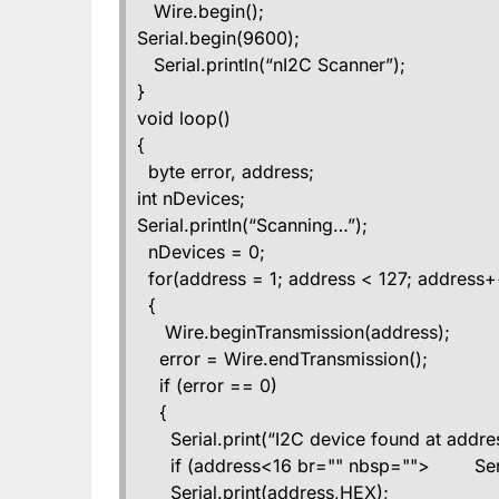
Wire.begin();
Serial.begin(9600);
Serial.println(“nI2C Scanner”);
}
void loop()
{
byte error, address;
int nDevices;
Serial.println(“Scanning…”);
nDevices = 0;
for(address = 1; address < 127; address+
{
Wire.beginTransmission(address);
error = Wire.endTransmission();
if (error == 0)
{
Serial.print(“I2C device found at addres
if (address<16 br="" nbsp=""> Serial
Serial.print(address,HEX);