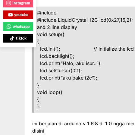
instagram
#include
youtube
#include
LiquidCrystal_I2C lcd(0x27,16,2);
whatsapp
and 2 line display
void setup()
tiktok
{
lcd.init(); // initialize the lcd
lcd.backlight();
lcd.print(“Halo, aku isur..”);
lcd.setCursor(0,1);
lcd.print(“aku pake i2c”);
}
void loop()
{
}
ini berjalan di arduino v 1.6.8 di 1.0 ngga meu
disini