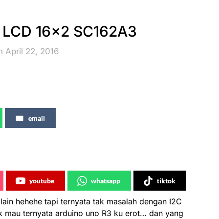
n LCD 16×2 SC162A3
 April 22, 2016
email
youtube
whatsapp
tiktok
lain hehehe tapi ternyata tak masalah dengan I2C
dak mau ternyata arduino uno R3 ku erot… dan yang