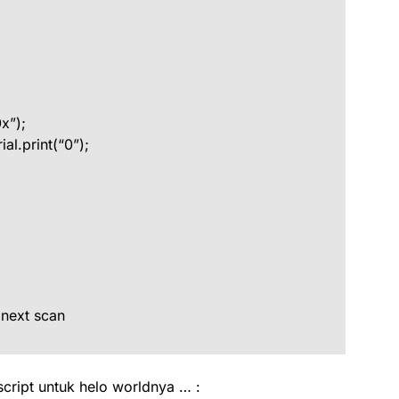
x”);
.print(“0”);
next scan
script untuk helo worldnya … :