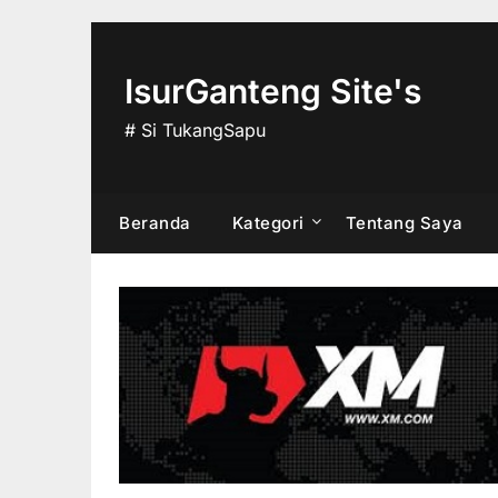
Skip
to
content
IsurGanteng Site's
# Si TukangSapu
Beranda
Kategori
Tentang Saya