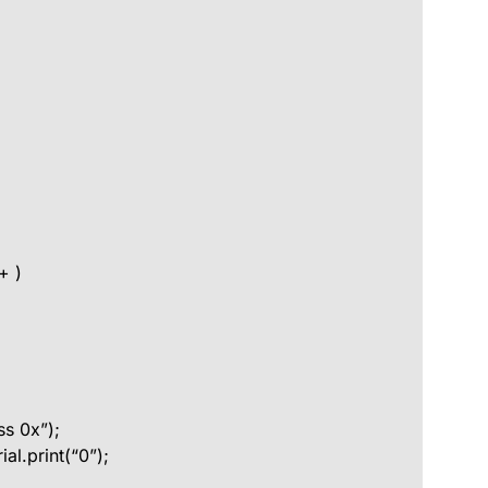
+ )
s 0x”);
.print(“0”);