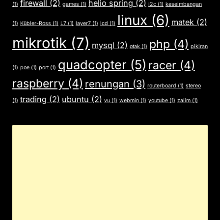
firewall
(2)
helio spring
(2)
(1)
games
(1)
i2c
(1)
keseimbangan
linux
(6)
matek
(2)
(1)
Kübler-Ross
(1)
L7
(1)
layer7
(1)
lcd
(1)
mikrotik
(7)
php
(4)
mysql
(2)
otak
(1)
pikiran
quadcopter
(5)
racer
(4)
(1)
poe
(1)
port
(1)
raspberry
(4)
renungan
(3)
routerboard
(1)
stereo
trading
(2)
ubuntu
(2)
(1)
vu
(1)
webmin
(1)
youtube
(1)
zalim
(1)