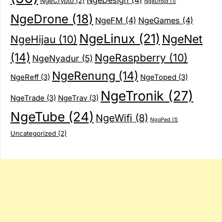
NgeDesign
(4)
NgeCrypto
(2)
NgeDroid
(1)
NgeDrone
(18)
NgeFM
(4)
NgeGames
(4)
NgeLinux
(21)
NgeNet
NgeHijau
(10)
(14)
NgeRaspberry
(10)
NgeNyadur
(5)
NgeRenung
(14)
NgeReff
(3)
NgeToped
(3)
NgeTronik
(27)
NgeTrade
(3)
NgeTrav
(3)
NgeTube
(24)
NgeWifi
(8)
NgoPed
(1)
Uncategorized
(2)