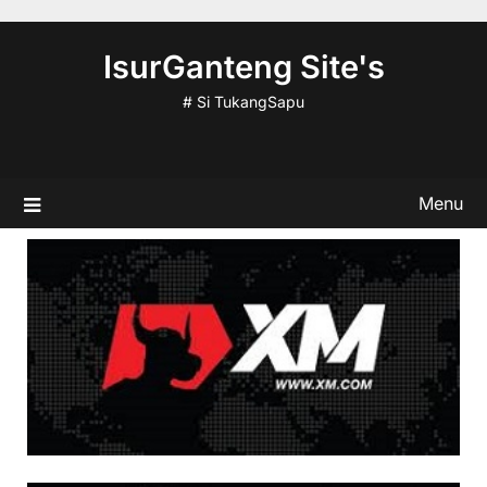
Skip
to
IsurGanteng Site's
content
# Si TukangSapu
Menu