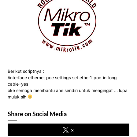
Berikut scriptnya :
/interface ethernet poe settings set ether1-poe-in-long-
cable=yes
oke semoga membantu ane sendiri untuk mengingat … lupa
muluk sih
Share on Social Media
x