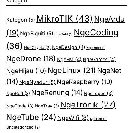
Kategori
MikroTIK
(43)
NgeArdu
Kategori
(5)
NgeCoding
(19)
NgeBiquiti
(5)
NgeCAM
(1)
(36)
NgeDesign
(4)
NgeCrypto
(2)
NgeDroid
(1)
NgeDrone
(18)
NgeFM
(4)
NgeGames
(4)
NgeLinux
(21)
NgeNet
NgeHijau
(10)
(14)
NgeRaspberry
(10)
NgeNyadur
(5)
NgeRenung
(14)
NgeReff
(3)
NgeToped
(3)
NgeTronik
(27)
NgeTrade
(3)
NgeTrav
(3)
NgeTube
(24)
NgeWifi
(8)
NgoPed
(1)
Uncategorized
(2)