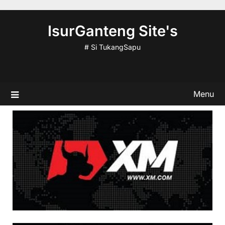
Skip
to
IsurGanteng Site's
content
# Si TukangSapu
Menu