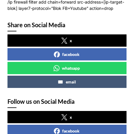
/ip firewall filter add chain=forward src-address=[ip-target-
blok] layer7-protocol=”Blok FB+Youtube” action=drop
Share on Social Media
x
facebook
whatsapp
email
Follow us on Social Media
x
facebook