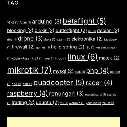
TAG
betaflight
(5)
arduino
(3)
16x2
(1)
Allah
(1)
blocking
(2)
blokir
(2)
butterflight
(2)
debian
(2)
cli
(1)
drone
(3)
elektronika
(2)
doa
(1)
duka
(1)
dzalim
(1)
facebook
firewall
(2)
helio spring
(2)
(1)
games
(1)
i2c
(1)
keseimbangan
linux
(6)
matek
(2)
(1)
Kübler-Ross
(1)
L7
(1)
layer7
(1)
lcd
(1)
mikrotik
(7)
php
(4)
mysql
(2)
otak
(1)
pikiran
quadcopter
(5)
racer
(4)
(1)
poe
(1)
port
(1)
raspberry
(4)
renungan
(3)
routerboard
(1)
stereo
trading
(2)
ubuntu
(2)
(1)
vu
(1)
webmin
(1)
youtube
(1)
zalim
(1)