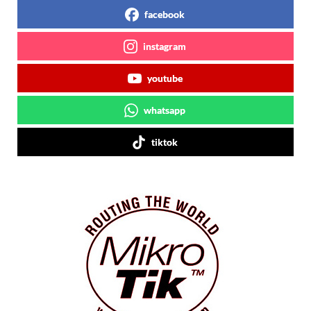
facebook
instagram
youtube
whatsapp
tiktok