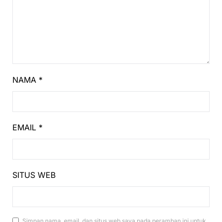
NAMA
*
EMAIL
*
SITUS WEB
Simpan nama, email, dan situs web saya pada peramban ini untuk