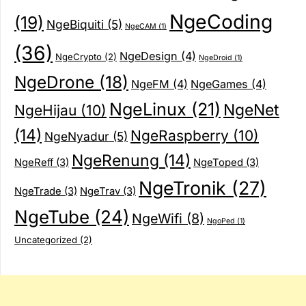
NgeCoding
(19)
NgeBiquiti
(5)
NgeCAM
(1)
(36)
NgeDesign
(4)
NgeCrypto
(2)
NgeDroid
(1)
NgeDrone
(18)
NgeFM
(4)
NgeGames
(4)
NgeLinux
(21)
NgeNet
NgeHijau
(10)
(14)
NgeRaspberry
(10)
NgeNyadur
(5)
NgeRenung
(14)
NgeReff
(3)
NgeToped
(3)
NgeTronik
(27)
NgeTrade
(3)
NgeTrav
(3)
NgeTube
(24)
NgeWifi
(8)
NgoPed
(1)
Uncategorized
(2)