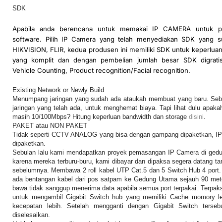
SDK
Apabila anda berencana untuk memakai IP CAMERA untuk 
software. Pilih IP Camera yang telah menyediakan SDK yang su
HIKVISION, FLIR, kedua produsen ini memiliki SDK untuk keperlu
yang komplit dan dengan pembelian jumlah besar SDK digrati
Vehicle Counting, Product recognition/Facial recognition.
Existing Network or Newly Build
Menumpang jaringan yang sudah ada ataukah membuat yang baru. Se
jaringan yang telah ada, untuk menghemat biaya. Tapi lihat dulu apaka
masih 10/100Mbps? Hitung keperluan bandwidth dan storage
disini
.
PAKET atau NON PAKET
Tidak seperti CCTV ANALOG yang bisa dengan gampang dipaketkan, IP 
dipaketkan.
Sebulan lalu kami mendapatkan proyek pemasangan IP Camera di gedun
karena mereka terburu-buru, kami dibayar dan dipaksa segera datang ta
sebelumnya. Membawa 2 roll kabel UTP Cat.5 dan 5 Switch Hub 4 port. 
ada bentangan kabel dari pos satpam ke Gedung Utama sejauh 90 met
bawa tidak sanggup menerima data apabila semua port terpakai. Terpak
untuk mengambil Gigabit Switch hub yang memiliki Cache momory leb
kecepatan lebih. Setelah mengganti dengan Gigabit Switch tersebu
diselesaikan.