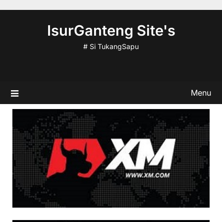
Skip
to
IsurGanteng Site's
content
# Si TukangSapu
Menu