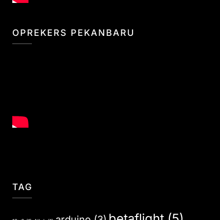
OPREKERS PEKANBARU
TAG
betaflight
(5)
arduino
(3)