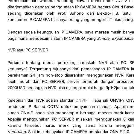
Permintaan dari walikota Bandung Ridwan Kamil untuk CCTV dis
diterjemahkan dengan penggunaan IP CAMERA secara Cloud Based
sedang dikerjakan oleh Prof. Suhono dari Elektro-ITB. Satu
konsumen IP CAMERA biasanya orang yang mengerti IT atau jaring
Dengan segala keunggulan IP CAMERA, saya merasa masih banya
bagaimana mendesain sistem IP CAMERA yang
Simple, Expandable
NVR atau PC SERVER
Pertama tentang media perekam, haruskah NVR atau PC SE
keduanya? Tergantung tujuannya dari pemasangan IP CAMERA itu 
perekaman 24 jam non-stop disarankan menggunakan NVR. Kar
lebih murah dari PC SERVER, server termurah dengan prosesor
2000USD sedangkan NVR bisa dijumpai mulai harga Rp1-2juta untu
Kelebihan dari NVR adalah standar
ONVIF
, apa sih ONVIF? ONV
produsen IP Based CCTV untuk penyamaan standar. Apabila 
sudah ONVIF, anda bisa mencampur berbagai macam merk kame
Apabila menggunakan PC SERVER misalkan menggunakan 8 kam
kamera tersebut harus merk yang sama karena menggu
recording.
Saat ini kebanyakan IP CAMERA berstandar ONVIF 2.0.