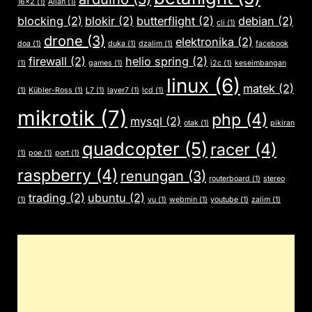
16x2
(1)
Allah
(1)
blocking
(2)
blokir
(2)
butterflight
(2)
debian
(2)
cli
(1)
drone
(3)
elektronika
(2)
doa
(1)
duka
(1)
dzalim
(1)
facebook
firewall
(2)
helio spring
(2)
(1)
games
(1)
i2c
(1)
keseimbangan
linux
(6)
matek
(2)
(1)
Kübler-Ross
(1)
L7
(1)
layer7
(1)
lcd
(1)
mikrotik
(7)
php
(4)
mysql
(2)
otak
(1)
pikiran
quadcopter
(5)
racer
(4)
(1)
poe
(1)
port
(1)
raspberry
(4)
renungan
(3)
routerboard
(1)
stereo
trading
(2)
ubuntu
(2)
(1)
vu
(1)
webmin
(1)
youtube
(1)
zalim
(1)