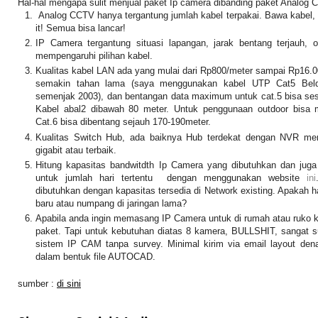
Hal-hal mengapa sulit menjual paket Ip camera dibanding paket Analog 
Analog CCTV hanya tergantung jumlah kabel terpakai. Bawa kabel, 
it! Semua bisa lancar!
IP Camera tergantung situasi lapangan, jarak bentang terjauh, o
mempengaruhi pilihan kabel.
Kualitas kabel LAN ada yang mulai dari Rp800/meter sampai Rp16.
semakin tahan lama (saya menggunakan kabel UTP Cat5 Beld
semenjak 2003), dan bentangan data maximum untuk cat.5 bisa sesu
Kabel abal2 dibawah 80 meter. Untuk penggunaan outdoor bisa
Cat.6 bisa dibentang sejauh 170-190meter.
Kualitas Switch Hub, ada baiknya Hub terdekat dengan NVR me
gigabit atau terbaik.
Hitung kapasitas bandwitdth Ip Camera yang dibutuhkan dan juga
untuk jumlah hari tertentu dengan menggunakan website
ini
dibutuhkan dengan kapasitas tersedia di Network existing. Apakah
baru atau numpang di jaringan lama?
Apabila anda ingin memasang IP Camera untuk di rumah atau ruko kec
paket. Tapi untuk kebutuhan diatas 8 kamera, BULLSHIT, sangat s
sistem IP CAM tanpa survey. Minimal kirim via email layout den
dalam bentuk file AUTOCAD.
sumber :
di sini