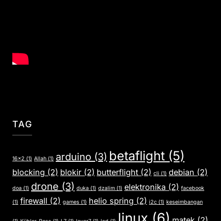
TAG
betaflight
(5)
arduino
(3)
16x2
(1)
Allah
(1)
blocking
(2)
blokir
(2)
butterflight
(2)
debian
(2)
cli
(1)
drone
(3)
elektronika
(2)
doa
(1)
duka
(1)
dzalim
(1)
facebook
firewall
(2)
helio spring
(2)
(1)
games
(1)
i2c
(1)
keseimbangan
linux
(6)
matek
(2)