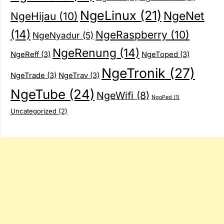
NgeLinux
(21)
NgeNet
NgeHijau
(10)
(14)
NgeRaspberry
(10)
NgeNyadur
(5)
NgeRenung
(14)
NgeReff
(3)
NgeToped
(3)
NgeTronik
(27)
NgeTrade
(3)
NgeTrav
(3)
NgeTube
(24)
NgeWifi
(8)
NgoPed
(1)
Uncategorized
(2)