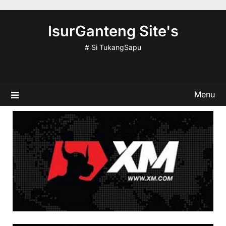
Skip
to
IsurGanteng Site's
content
# Si TukangSapu
Menu