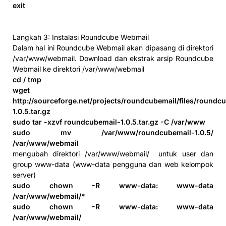
exit
Langkah 3: Instalasi Roundcube Webmail
Dalam hal ini Roundcube Webmail akan dipasang di direktori
/var/www/webmail. Download dan ekstrak arsip Roundcube
Webmail ke direktori /var/www/webmail
cd / tmp
wget
http://sourceforge.net/projects/roundcubemail/files/roundc
1.0.5.tar.gz
sudo tar -xzvf roundcubemail-1.0.5.tar.gz -C /var/www
sudo mv /var/www/roundcubemail-1.0.5/
/var/www/webmail
mengubah direktori /var/www/webmail/ untuk user dan
group www-data (www-data pengguna dan web kelompok
server)
sudo chown -R www-data: www-data
/var/www/webmail/*
sudo chown -R www-data: www-data
/var/www/webmail/