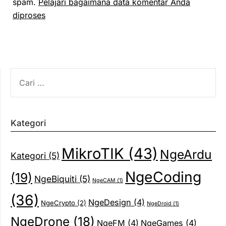
spam.
Pelajari bagaimana data komentar Anda
diproses
CARI
UNTUK:
Kategori
MikroTIK
(43)
NgeArdu
Kategori
(5)
NgeCoding
(19)
NgeBiquiti
(5)
NgeCAM
(1)
(36)
NgeDesign
(4)
NgeCrypto
(2)
NgeDroid
(1)
NgeDrone
(18)
NgeFM
(4)
NgeGames
(4)