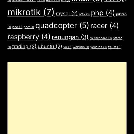
(1)
Kübler-Ross
(1)
L7
(1)
layer7
(1)
lcd
(1)
mikrotik
(7)
php
(4)
mysql
(2)
otak
(1)
pikiran
quadcopter
(5)
racer
(4)
(1)
poe
(1)
port
(1)
raspberry
(4)
renungan
(3)
routerboard
(1)
stereo
trading
(2)
ubuntu
(2)
(1)
vu
(1)
webmin
(1)
youtube
(1)
zalim
(1)