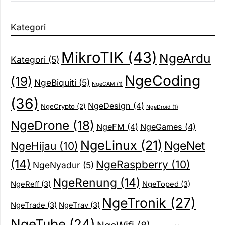
Kategori
MikroTIK
(43)
NgeArdu
Kategori
(5)
NgeCoding
(19)
NgeBiquiti
(5)
NgeCAM
(1)
(36)
NgeDesign
(4)
NgeCrypto
(2)
NgeDroid
(1)
NgeDrone
(18)
NgeFM
(4)
NgeGames
(4)
NgeLinux
(21)
NgeNet
NgeHijau
(10)
(14)
NgeRaspberry
(10)
NgeNyadur
(5)
NgeRenung
(14)
NgeReff
(3)
NgeToped
(3)
NgeTronik
(27)
NgeTrade
(3)
NgeTrav
(3)
NgeTube
(24)