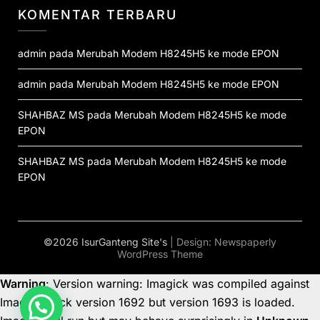
KOMENTAR TERBARU
admin
pada
Merubah Modem H8245H5 ke mode EPON
admin
pada
Merubah Modem H8245H5 ke mode EPON
SHAHBAZ MS
pada
Merubah Modem H8245H5 ke mode
EPON
SHAHBAZ MS
pada
Merubah Modem H8245H5 ke mode
EPON
©2026 IsurGanteng Site's
| Design:
Newspaperly
WordPress Theme
Warning
: Version warning: Imagick was compiled against
ImageMagick version 1692 but version 1693 is loaded.