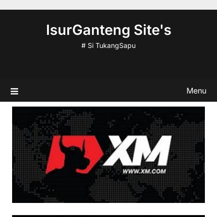
Skip
to
IsurGanteng Site's
content
# Si TukangSapu
Menu