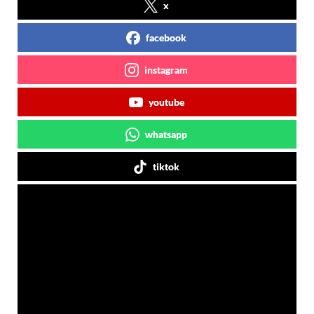
x
facebook
instagram
youtube
whatsapp
tiktok