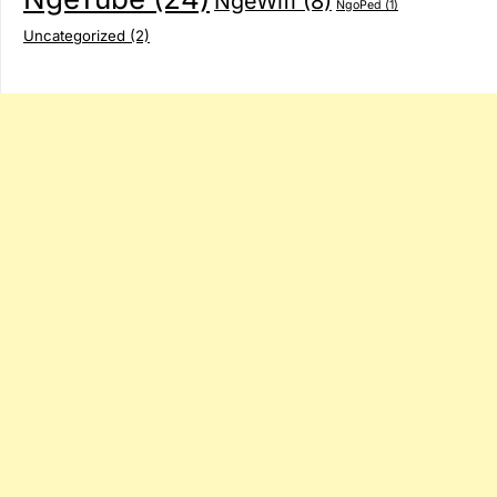
NgeWifi
(8)
NgoPed
(1)
Uncategorized
(2)