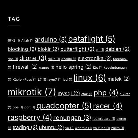
TAG
betaflight
(5)
arduino
(3)
16x2
(1)
Allah
(1)
blocking
(2)
blokir
(2)
butterflight
(2)
debian
(2)
cli
(1)
drone
(3)
elektronika
(2)
doa
(1)
duka
(1)
dzalim
(1)
facebook
firewall
(2)
helio spring
(2)
(1)
games
(1)
i2c
(1)
keseimbangan
linux
(6)
matek
(2)
(1)
Kübler-Ross
(1)
L7
(1)
layer7
(1)
lcd
(1)
mikrotik
(7)
php
(4)
mysql
(2)
otak
(1)
pikiran
quadcopter
(5)
racer
(4)
(1)
poe
(1)
port
(1)
raspberry
(4)
renungan
(3)
routerboard
(1)
stereo
trading
(2)
ubuntu
(2)
(1)
vu
(1)
webmin
(1)
youtube
(1)
zalim
(1)