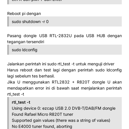
Reboot pi dengan
sudo shutdown -r 0
Pasang dongle USB RTL-2832U pada USB HUB dengan
tegangan tersendiri
sudo ldconfig
Jalankan perintah ini sudo rtl_test -t untuk menguji driver
Harus reboot dan test lagi dengan perintah sudo ldconfig
lagi sebelum tes berhasil.
Jika U menggunakan RTL2832 + R820T dongle U akan
mendapatkan error ini di bawah saat menjalankan perintah
rtl_test -t
rtl_test -t
Using device 0: ezcap USB 2.0 DVB-T/DAB/FM dongle
Found Rafael Micro R820T tuner
Supported gain values (there was a string of values)
No E4000 tuner found, aborting