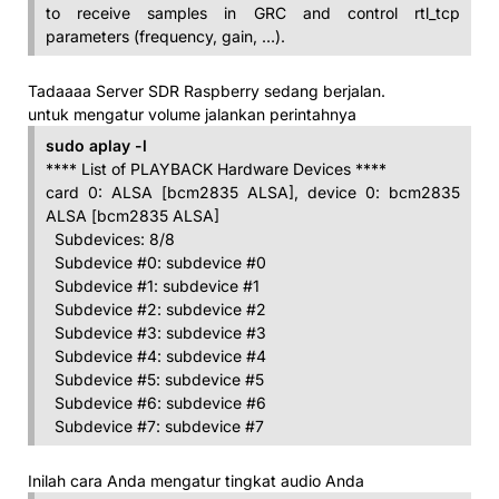
to receive samples in GRC and control rtl_tcp
parameters (frequency, gain, …).
Tadaaaa Server SDR Raspberry sedang berjalan.
untuk mengatur volume jalankan perintahnya
sudo aplay -l
**** List of PLAYBACK Hardware Devices ****
card 0: ALSA [bcm2835 ALSA], device 0: bcm2835
ALSA [bcm2835 ALSA]
Subdevices: 8/8
Subdevice #0: subdevice #0
Subdevice #1: subdevice #1
Subdevice #2: subdevice #2
Subdevice #3: subdevice #3
Subdevice #4: subdevice #4
Subdevice #5: subdevice #5
Subdevice #6: subdevice #6
Subdevice #7: subdevice #7
Inilah cara Anda mengatur tingkat audio Anda