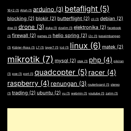
betaflight
(5)
arduino
(3)
16x2
(1)
Allah
(1)
blocking
(2)
blokir
(2)
butterflight
(2)
debian
(2)
cli
(1)
drone
(3)
elektronika
(2)
doa
(1)
duka
(1)
dzalim
(1)
facebook
firewall
(2)
helio spring
(2)
(1)
games
(1)
i2c
(1)
keseimbangan
linux
(6)
matek
(2)
(1)
Kübler-Ross
(1)
L7
(1)
layer7
(1)
lcd
(1)
mikrotik
(7)
php
(4)
mysql
(2)
otak
(1)
pikiran
quadcopter
(5)
racer
(4)
(1)
poe
(1)
port
(1)
raspberry
(4)
renungan
(3)
routerboard
(1)
stereo
trading
(2)
ubuntu
(2)
(1)
vu
(1)
webmin
(1)
youtube
(1)
zalim
(1)