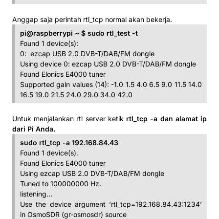
Anggap saja perintah rtl_tcp normal akan bekerja.
pi@raspberrypi ~ $ sudo rtl_test -t
Found 1 device(s):
0: ezcap USB 2.0 DVB-T/DAB/FM dongle
Using device 0: ezcap USB 2.0 DVB-T/DAB/FM dongle
Found Elonics E4000 tuner
Supported gain values (14): -1.0 1.5 4.0 6.5 9.0 11.5 14.0
16.5 19.0 21.5 24.0 29.0 34.0 42.0
Untuk menjalankan rtl server ketik
rtl_tcp -a dan alamat ip
dari Pi Anda.
sudo rtl_tcp -a 192.168.84.43
Found 1 device(s).
Found Elonics E4000 tuner
Using ezcap USB 2.0 DVB-T/DAB/FM dongle
Tuned to 100000000 Hz.
listening…
Use the device argument ‘rtl_tcp=192.168.84.43:1234’
in OsmoSDR (gr-osmosdr) source