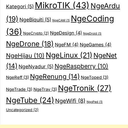
MikroTIK
(43)
NgeArdu
Kategori
(5)
NgeCoding
(19)
NgeBiquiti
(5)
NgeCAM
(1)
(36)
NgeDesign
(4)
NgeCrypto
(2)
NgeDroid
(1)
NgeDrone
(18)
NgeFM
(4)
NgeGames
(4)
NgeLinux
(21)
NgeNet
NgeHijau
(10)
(14)
NgeRaspberry
(10)
NgeNyadur
(5)
NgeRenung
(14)
NgeReff
(3)
NgeToped
(3)
NgeTronik
(27)
NgeTrade
(3)
NgeTrav
(3)
NgeTube
(24)
NgeWifi
(8)
NgoPed
(1)
Uncategorized
(2)