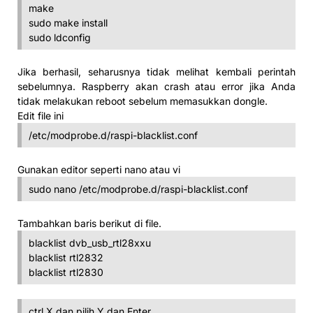
make
sudo make install
sudo ldconfig
Jika berhasil, seharusnya tidak melihat kembali perintah
sebelumnya. Raspberry akan crash atau error jika Anda
tidak melakukan reboot sebelum memasukkan dongle.
Edit file ini
/etc/modprobe.d/raspi-blacklist.conf
Gunakan editor seperti nano atau vi
sudo nano /etc/modprobe.d/raspi-blacklist.conf
Tambahkan baris berikut di file.
blacklist dvb_usb_rtl28xxu
blacklist rtl2832
blacklist rtl2830
ctrl X dan pilih Y dan Enter