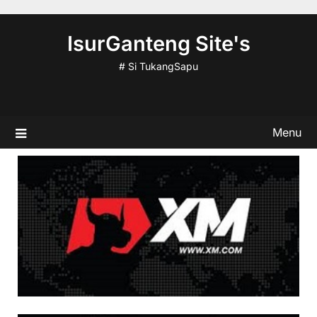
Skip
to
IsurGanteng Site's
content
# Si TukangSapu
Menu