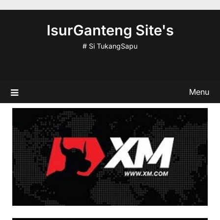
Skip
to
IsurGanteng Site's
content
# Si TukangSapu
Menu