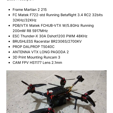
Frame Martian 2 215
FC Matek F722-std Running Betaflight 3.4 RC2 32bits
32KHz/32KHz
PDB/VTX Matek FCHUB-VTX W/5.8GHz Running
200mW R8 5917MHz
ESC Thunder-X 30A Dshot1200 PWM 48KHz
BRUSHLESS Racerstar BR2306S/2700KV
PROP DALPROP T5040C
ANTENNA VTX LONG PAGODA 2
3D Print Mounting Runcam 3
CAM FPV HS1177 Lens 2.1mm