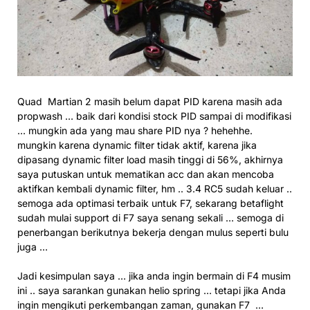
Quad Martian 2 masih belum dapat PID karena masih ada
propwash … baik dari kondisi stock PID sampai di modifikasi
… mungkin ada yang mau share PID nya ? hehehhe.
mungkin karena dynamic filter tidak aktif, karena jika
dipasang dynamic filter load masih tinggi di 56%, akhirnya
saya putuskan untuk mematikan acc dan akan mencoba
aktifkan kembali dynamic filter, hm .. 3.4 RC5 sudah keluar ..
semoga ada optimasi terbaik untuk F7, sekarang betaflight
sudah mulai support di F7 saya senang sekali … semoga di
penerbangan berikutnya bekerja dengan mulus seperti bulu
juga …
Jadi kesimpulan saya … jika anda ingin bermain di F4 musim
ini .. saya sarankan gunakan helio spring … tetapi jika Anda
ingin mengikuti perkembangan zaman, gunakan F7 …