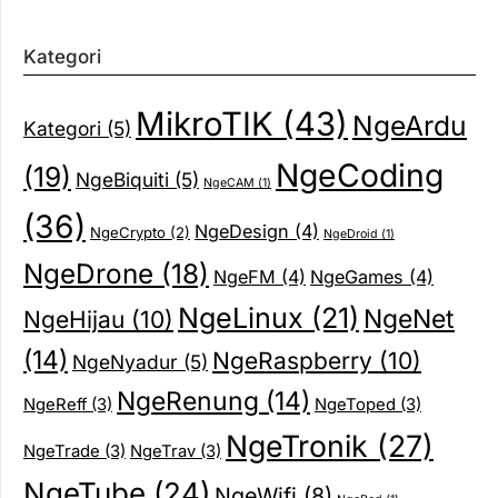
Kategori
MikroTIK
(43)
NgeArdu
Kategori
(5)
NgeCoding
(19)
NgeBiquiti
(5)
NgeCAM
(1)
(36)
NgeDesign
(4)
NgeCrypto
(2)
NgeDroid
(1)
NgeDrone
(18)
NgeFM
(4)
NgeGames
(4)
NgeLinux
(21)
NgeNet
NgeHijau
(10)
(14)
NgeRaspberry
(10)
NgeNyadur
(5)
NgeRenung
(14)
NgeReff
(3)
NgeToped
(3)
NgeTronik
(27)
NgeTrade
(3)
NgeTrav
(3)
NgeTube
(24)
NgeWifi
(8)