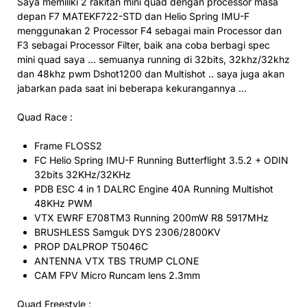
Saya memiliki 2 rakitan mini quad dengan processor masa
depan F7 MATEKF722-STD dan Helio Spring IMU-F
menggunakan 2 Processor F4 sebagai main Processor dan
F3 sebagai Processor Filter, baik ana coba berbagi spec
mini quad saya … semuanya running di 32bits, 32khz/32khz
dan 48khz pwm Dshot1200 dan Multishot .. saya juga akan
jabarkan pada saat ini beberapa kekurangannya …
Quad Race :
Frame FLOSS2
FC Helio Spring IMU-F Running Butterflight 3.5.2 + ODIN
32bits 32KHz/32KHz
PDB ESC 4 in 1 DALRC Engine 40A Running Multishot
48KHz PWM
VTX EWRF E708TM3 Running 200mW R8 5917MHz
BRUSHLESS Samguk DYS 2306/2800KV
PROP DALPROP T5046C
ANTENNA VTX TBS TRUMP CLONE
CAM FPV Micro Runcam lens 2.3mm
Quad Freestyle :