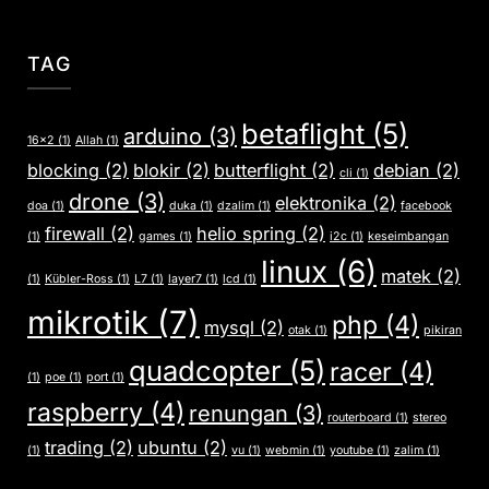
TAG
betaflight
(5)
arduino
(3)
16x2
(1)
Allah
(1)
blocking
(2)
blokir
(2)
butterflight
(2)
debian
(2)
cli
(1)
drone
(3)
elektronika
(2)
doa
(1)
duka
(1)
dzalim
(1)
facebook
firewall
(2)
helio spring
(2)
(1)
games
(1)
i2c
(1)
keseimbangan
linux
(6)
matek
(2)
(1)
Kübler-Ross
(1)
L7
(1)
layer7
(1)
lcd
(1)
mikrotik
(7)
php
(4)
mysql
(2)
otak
(1)
pikiran
quadcopter
(5)
racer
(4)
(1)
poe
(1)
port
(1)
raspberry
(4)
renungan
(3)
routerboard
(1)
stereo
trading
(2)
ubuntu
(2)
(1)
vu
(1)
webmin
(1)
youtube
(1)
zalim
(1)