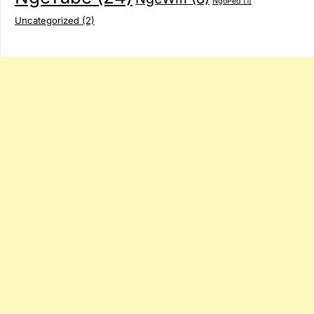
NgoPed
(1)
Uncategorized
(2)