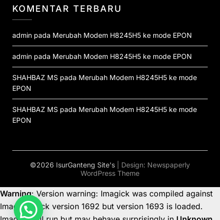
KOMENTAR TERBARU
admin
pada
Merubah Modem H8245H5 ke mode EPON
admin
pada
Merubah Modem H8245H5 ke mode EPON
SHAHBAZ MS
pada
Merubah Modem H8245H5 ke mode
EPON
SHAHBAZ MS
pada
Merubah Modem H8245H5 ke mode
EPON
©2026 IsurGanteng Site's
| Design:
Newspaperly
WordPress Theme
Warning
: Version warning: Imagick was compiled against
ImageMagick version 1692 but version 1693 is loaded.
Imagick will run but may behave surprisingly in
Unknown