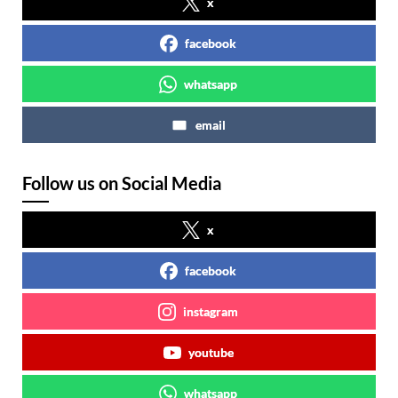
x
facebook
whatsapp
email
Follow us on Social Media
x
facebook
instagram
youtube
whatsapp