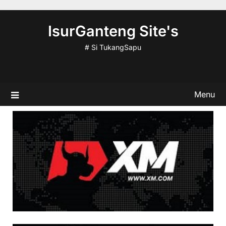
Skip
to
IsurGanteng Site's
content
# Si TukangSapu
Menu