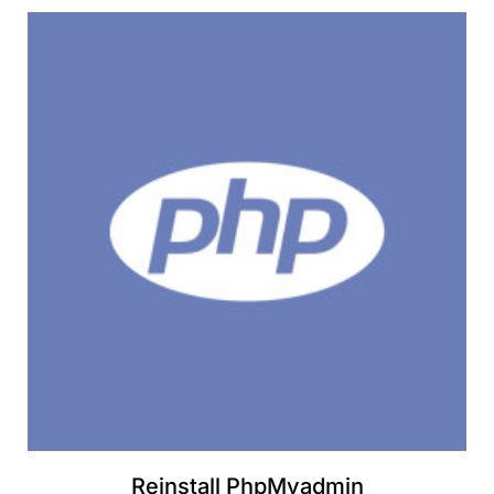
Reinstall PhpMyadmin