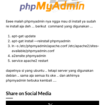
Eeee malah phpmyadmin nya ngga mau di install ya sudah
re install aja deh … berikut command yang digunakan …
apt
–
get
update
apt
–
get
install
—
reinstall phpmyadmin
ln
–
s
/
etc
/
phpmyadmin
/
apache
.
conf
/
etc
/
apache2
/
sites
–
available
/
phpmyadmin
.
conf
a2ensite phpmyadmin
service apache2 restart
dapetnya si yang ubuntu .. tetapi server yang digunakan
debian .. sama aja semua its oke .. dan akhirnya
phpmyadmin terbuka kembali ….
Share on Social Media