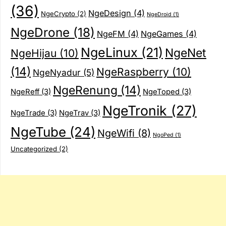
(36)
NgeDesign
(4)
NgeCrypto
(2)
NgeDroid
(1)
NgeDrone
(18)
NgeFM
(4)
NgeGames
(4)
NgeLinux
(21)
NgeNet
NgeHijau
(10)
(14)
NgeRaspberry
(10)
NgeNyadur
(5)
NgeRenung
(14)
NgeReff
(3)
NgeToped
(3)
NgeTronik
(27)
NgeTrade
(3)
NgeTrav
(3)
NgeTube
(24)
NgeWifi
(8)
NgoPed
(1)
Uncategorized
(2)