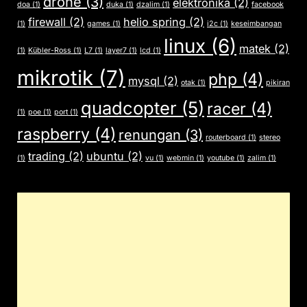
drone
(3)
elektronika
(2)
doa
(1)
duka
(1)
dzalim
(1)
facebook
firewall
(2)
helio spring
(2)
(1)
games
(1)
i2c
(1)
keseimbangan
linux
(6)
matek
(2)
(1)
Kübler-Ross
(1)
L7
(1)
layer7
(1)
lcd
(1)
mikrotik
(7)
php
(4)
mysql
(2)
otak
(1)
pikiran
quadcopter
(5)
racer
(4)
(1)
poe
(1)
port
(1)
raspberry
(4)
renungan
(3)
routerboard
(1)
stereo
trading
(2)
ubuntu
(2)
(1)
vu
(1)
webmin
(1)
youtube
(1)
zalim
(1)