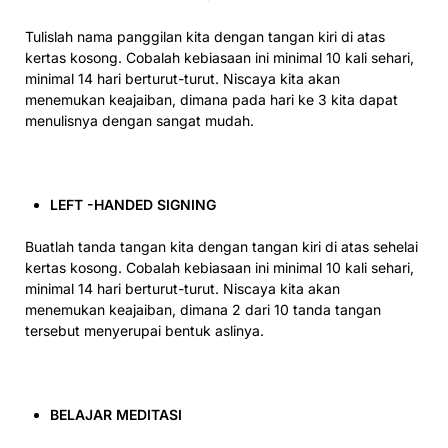
Tulislah nama panggilan kita dengan tangan kiri di atas
kertas kosong. Cobalah kebiasaan ini minimal 10 kali sehari,
minimal 14 hari berturut-turut. Niscaya kita akan
menemukan keajaiban, dimana pada hari ke 3 kita dapat
menulisnya dengan sangat mudah.
LEFT -HANDED SIGNING
Buatlah tanda tangan kita dengan tangan kiri di atas sehelai
kertas kosong. Cobalah kebiasaan ini minimal 10 kali sehari,
minimal 14 hari berturut-turut. Niscaya kita akan
menemukan keajaiban, dimana 2 dari 10 tanda tangan
tersebut menyerupai bentuk aslinya.
BELAJAR MEDITASI