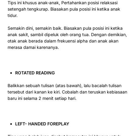
Tips ini khusus anak-anak, Pertahankan posisi relaksasi
setengah tengkurap. Biasakan pula posisi ini ketika anak
tidur.
Semakin dini, semakin baik. Biasakan pula posisi ini ketika
anak sakit, sambil dipeluk oleh orang tua. Dengan demikian,
otak anak berada dalam frekuensi alpha dan anak akan
merasa damai karenanya.
ROTATED READING
Balikkan sebuah tulisan (atas bawah), lalu bacalah tulisan
tersebut dari kanan ke kiri. Cobalah dan teruskan kebiasaan
baru ini selama 2 menit setiap hari.
LEFT- HANDED FOREPLAY