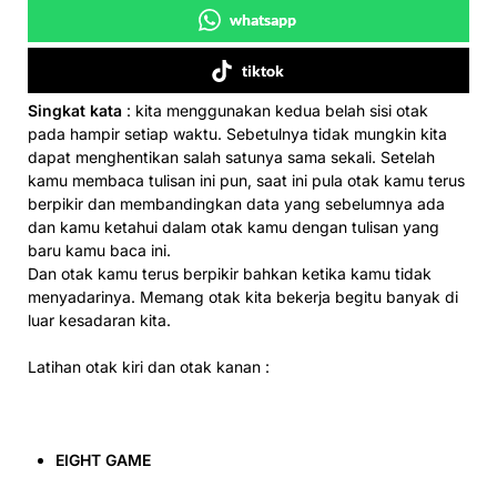
whatsapp
tiktok
Singkat kata
: kita menggunakan kedua belah sisi otak
pada hampir setiap waktu. Sebetulnya tidak mungkin kita
dapat menghentikan salah satunya sama sekali.
Setelah
kamu membaca tulisan ini pun, saat ini pula otak kamu terus
berpikir dan membandingkan data yang sebelumnya ada
dan kamu ketahui dalam otak kamu dengan tulisan yang
baru kamu baca ini.
Dan otak kamu terus berpikir bahkan ketika kamu tidak
menyadarinya. Memang otak kita bekerja begitu banyak di
luar kesadaran kita.
Latihan otak kiri dan otak kanan :
EIGHT GAME