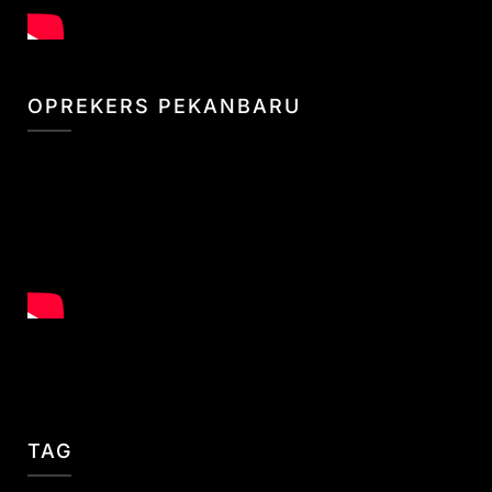
OPREKERS PEKANBARU
TAG