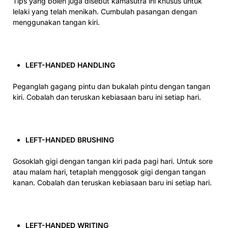
Tips yang boleh juga disebut kamasutra ini khusus untuk
lelaki yang telah menikah. Cumbulah pasangan dengan
menggunakan tangan kiri.
LEFT-HANDED HANDLING
Peganglah gagang pintu dan bukalah pintu dengan tangan
kiri. Cobalah dan teruskan kebiasaan baru ini setiap hari.
LEFT-HANDED BRUSHING
Gosoklah gigi dengan tangan kiri pada pagi hari. Untuk sore
atau malam hari, tetaplah menggosok gigi dengan tangan
kanan. Cobalah dan teruskan kebiasaan baru ini setiap hari.
LEFT-HANDED WRITING