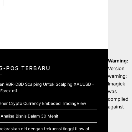
Warning
:
S-POS TERBARU
Version
warning:
Imagick
ten RBR-DBD Scalping Untuk Scalping XAUUSD –
 Forex m1
was
compiled
ener Crypto Currency Embeded TradingView
against
 Analisa Bisnis Dalam 30 Menit
elaraskan diri dengan frekuensi tinggi (Law of