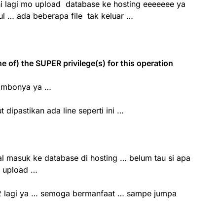
ni lagi mo upload database ke hosting eeeeeee ya
ul … ada beberapa file tak keluar …
e of) the SUPER privilege(s) for this operation
primbonya ya …
t dipastikan ada line seperti ini …
mal masuk ke database di hosting … belum tau si apa
e upload …
ulis2 lagi ya … semoga bermanfaat … sampe jumpa