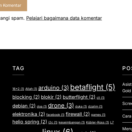
rangi spam.
Pelajari bagaimana data komentar
TAG
PO
Asis
betaflight
(5)
arduino
(3)
16x2
(1)
Allah
(1)
Gold
blocking
(2)
blokir
(2)
butterflight
(2)
cli
(1)
Scre
drone
(3)
debian
(2)
doa
(1)
duka
(1)
dzalim
(1)
elektronika
(2)
firewall
(2)
facebook
(1)
games
(1)
Cara
helio spring
(2)
i2c
(1)
keseimbangan
(1)
Kübler-Ross
(1)
L7
Meny
linux
(6)