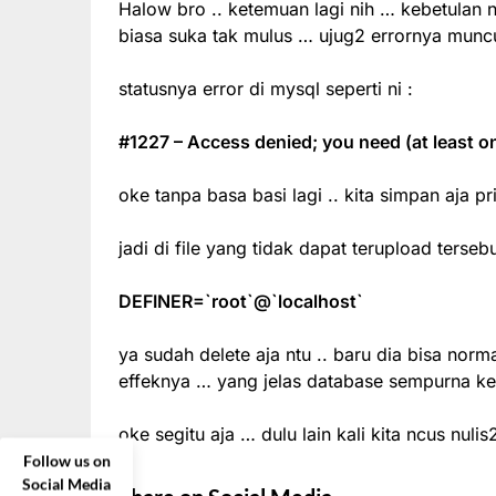
Halow bro .. ketemuan lagi nih … kebetulan 
biasa suka tak mulus … ujug2 errornya munc
statusnya error di mysql seperti ni :
#1227 – Access denied; you need (at least on
oke tanpa basa basi lagi .. kita simpan aja 
jadi di file yang tidak dapat terupload tersebu
DEFINER=`root`@`localhost`
ya sudah delete aja ntu .. baru dia bisa nor
effeknya … yang jelas database sempurna k
oke segitu aja … dulu lain kali kita ncus n
Follow us on
Social Media