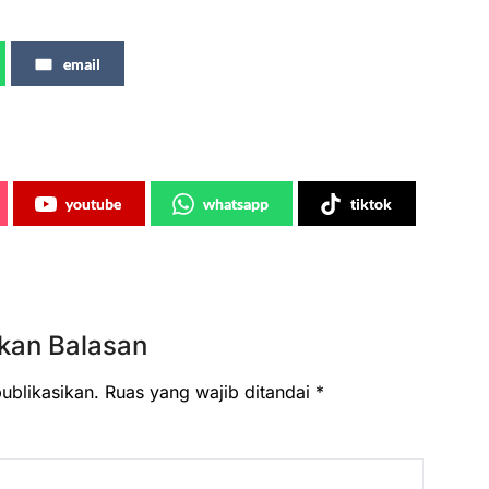
email
youtube
whatsapp
tiktok
kan Balasan
ublikasikan.
Ruas yang wajib ditandai
*