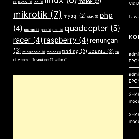
matek
(2)
(1)
layer7
(1)
lcd
(1)
Vibra
mikrotik
(7)
php
mysql
(2)
Law 
otak
(1)
quadcopter
(5)
(4)
pikiran
(1)
poe
(1)
port
(1)
KO
racer
(4)
raspberry
(4)
renungan
(3)
trading
(2)
ubuntu
(2)
routerboard
(1)
stereo
(1)
vu
admi
(1)
webmin
(1)
youtube
(1)
zalim
(1)
EPO
admi
EPO
SHA
mod
SHA
mod