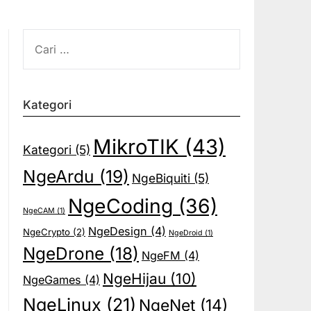
CARI
UNTUK:
Kategori
MikroTIK
(43)
Kategori
(5)
NgeArdu
(19)
NgeBiquiti
(5)
NgeCoding
(36)
NgeCAM
(1)
NgeDesign
(4)
NgeCrypto
(2)
NgeDroid
(1)
NgeDrone
(18)
NgeFM
(4)
NgeHijau
(10)
NgeGames
(4)
NgeLinux
(21)
NgeNet
(14)