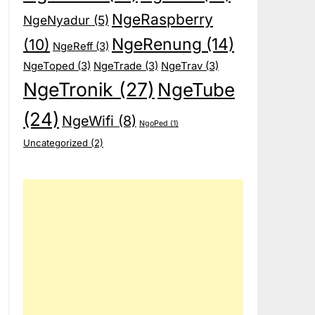
NgeRaspberry
NgeNyadur
(5)
NgeRenung
(14)
(10)
NgeReff
(3)
NgeToped
(3)
NgeTrade
(3)
NgeTrav
(3)
NgeTronik
(27)
NgeTube
(24)
NgeWifi
(8)
NgoPed
(1)
Uncategorized
(2)