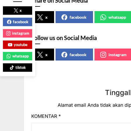
Share on Social Media
x
x
facebook
whatsapp
facebook
instagram
Follow us on Social Media
youtube
x
facebook
instagram
whatsapp
tiktok
Tinggal
Alamat email Anda tidak akan dip
KOMENTAR
*