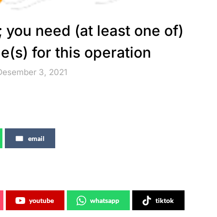
 you need (at least one of)
e(s) for this operation
Desember 3, 2021
email
youtube
whatsapp
tiktok