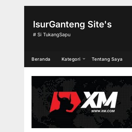
Skip
to
content
IsurGanteng Site's
# Si TukangSapu
Beranda
Kategori
Tentang Saya