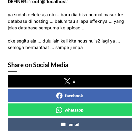
DEFINER=`root`@`localhost`
ya sudah delete aja ntu .. baru dia bisa normal masuk ke
database di hosting … belum tau si apa effeknya … yang
jelas database sempurna ke upload …
oke segitu aja … dulu lain kali kita ncus nulis2 lagi ya …
semoga bermanfaat … sampe jumpa
Share on Social Media
x
facebook
whatsapp
email