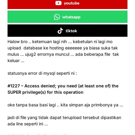
youtube
whatsapp
tiktok
Halow bro .. ketemuan lagi nih … kebetulan ni lagi mo
upload database ke hosting eeeeeee ya biasa suka tak
mulus … ujug2 errornya muncul … ada beberapa file tak
keluar …
statusnya error di mysql seperti ni :
#1227 – Access denied; you need (at least one of) the
SUPER privilege(s) for this operation
oke tanpa basa basi lagi .. kita simpan aja primbonya ya …
jadi di file yang tidak dapat terupload tersebut dipastikan
ada line seperti ini …