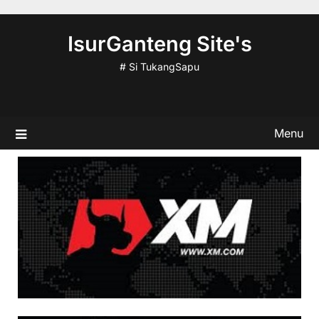
Skip
to
IsurGanteng Site's
content
# Si TukangSapu
Menu