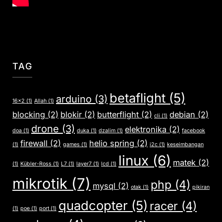
TAG
betaflight
(5)
arduino
(3)
16x2
(1)
Allah
(1)
blocking
(2)
blokir
(2)
butterflight
(2)
debian
(2)
cli
(1)
drone
(3)
elektronika
(2)
doa
(1)
duka
(1)
dzalim
(1)
facebook
firewall
(2)
helio spring
(2)
(1)
games
(1)
i2c
(1)
keseimbangan
linux
(6)
matek
(2)
(1)
Kübler-Ross
(1)
L7
(1)
layer7
(1)
lcd
(1)
mikrotik
(7)
php
(4)
mysql
(2)
otak
(1)
pikiran
quadcopter
(5)
racer
(4)
(1)
poe
(1)
port
(1)