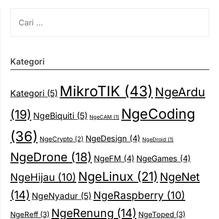
CARI
UNTUK:
Kategori
MikroTIK
(43)
NgeArdu
Kategori
(5)
NgeCoding
(19)
NgeBiquiti
(5)
NgeCAM
(1)
(36)
NgeDesign
(4)
NgeCrypto
(2)
NgeDroid
(1)
NgeDrone
(18)
NgeFM
(4)
NgeGames
(4)
NgeLinux
(21)
NgeNet
NgeHijau
(10)
(14)
NgeRaspberry
(10)
NgeNyadur
(5)
NgeRenung
(14)
NgeReff
(3)
NgeToped
(3)