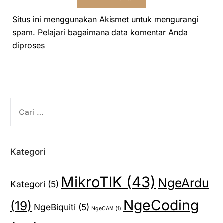
Situs ini menggunakan Akismet untuk mengurangi
spam.
Pelajari bagaimana data komentar Anda
diproses
CARI
UNTUK:
Kategori
MikroTIK
(43)
NgeArdu
Kategori
(5)
NgeCoding
(19)
NgeBiquiti
(5)
NgeCAM
(1)