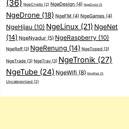
(36)
NgeDesign
(4)
NgeCrypto
(2)
NgeDroid
(1)
NgeDrone
(18)
NgeFM
(4)
NgeGames
(4)
NgeLinux
(21)
NgeNet
NgeHijau
(10)
(14)
NgeRaspberry
(10)
NgeNyadur
(5)
NgeRenung
(14)
NgeReff
(3)
NgeToped
(3)
NgeTronik
(27)
NgeTrade
(3)
NgeTrav
(3)
NgeTube
(24)
NgeWifi
(8)
NgoPed
(1)
Uncategorized
(2)