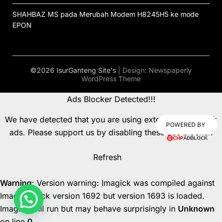
SHAHBAZ MS
pada
Merubah Modem H8245H5 ke mode
EPON
©2026 IsurGanteng Site's
| Design:
Newspaperly
WordPress Theme
Ads Blocker Detected!!!
We have detected that you are using extensions to block
POWERED BY
ads. Please support us by disabling these ads blocker.
Refresh
Warning
: Version warning: Imagick was compiled against
ImageMagick version 1692 but version 1693 is loaded.
Imagick will run but may behave surprisingly in
Unknown
on line
0