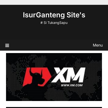
Skip
to
IsurGanteng Site's
content
# Si TukangSapu
Menu