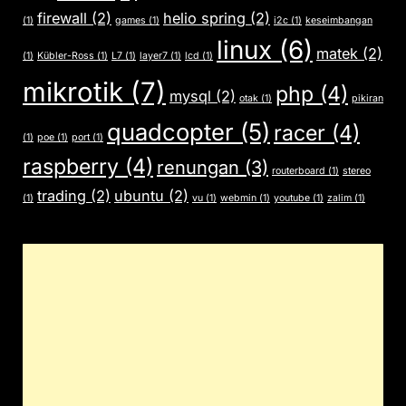
firewall
(2)
helio spring
(2)
(1)
games
(1)
i2c
(1)
keseimbangan
linux
(6)
matek
(2)
(1)
Kübler-Ross
(1)
L7
(1)
layer7
(1)
lcd
(1)
mikrotik
(7)
php
(4)
mysql
(2)
otak
(1)
pikiran
quadcopter
(5)
racer
(4)
(1)
poe
(1)
port
(1)
raspberry
(4)
renungan
(3)
routerboard
(1)
stereo
trading
(2)
ubuntu
(2)
(1)
vu
(1)
webmin
(1)
youtube
(1)
zalim
(1)